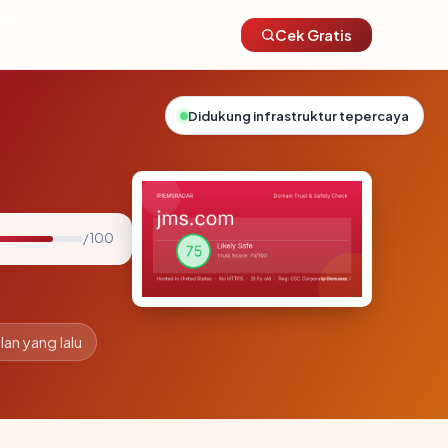
Cek Gratis
Didukung infrastruktur tepercaya
/ 100
lan yang lalu