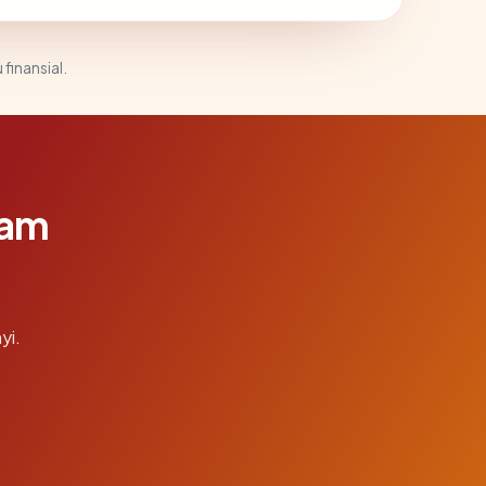
 finansial.
lam
yi.