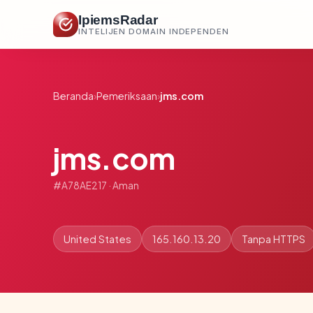
IpiemsRadar
INTELIJEN DOMAIN INDEPENDEN
Beranda
›
Pemeriksaan
›
jms.com
jms.com
#A78AE217 · Aman
United States
165.160.13.20
Tanpa HTTPS