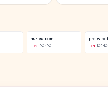
nuklea.com
pre.wedd
100/100
100/10
US
US