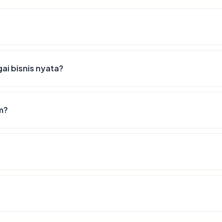
i bisnis nyata?
m?