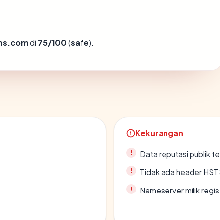
ms.com
di
75/100
(
safe
).
Kekurangan
Data reputasi publik t
Tidak ada header HST
Nameserver milik regi