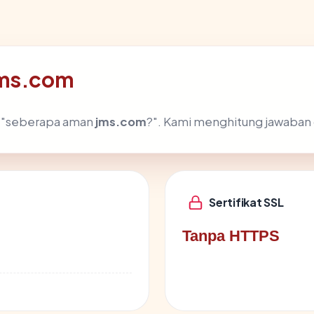
jms.com
h "seberapa aman
jms.com
?". Kami menghitung jawaban
Sertifikat SSL
Tanpa HTTPS