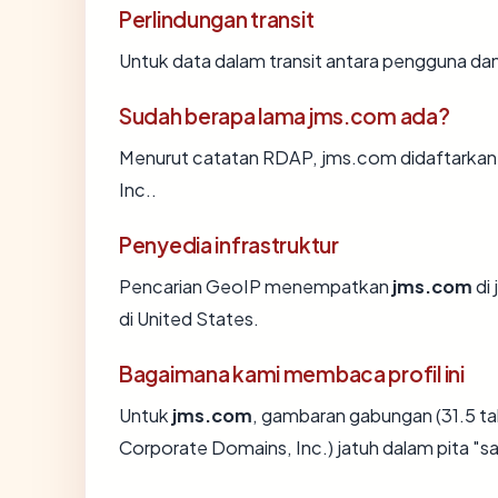
Perlindungan transit
Untuk data dalam transit antara pengguna d
Sudah berapa lama jms.com ada?
Menurut catatan RDAP, jms.com didaftarkan s
Inc..
Penyedia infrastruktur
Pencarian GeoIP menempatkan
jms.com
di
di United States.
Bagaimana kami membaca profil ini
Untuk
jms.com
, gambaran gabungan (31.5 t
Corporate Domains, Inc.) jatuh dalam pita "sa