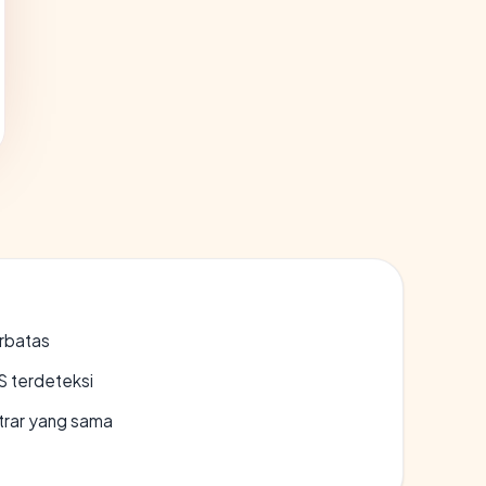
erbatas
S terdeteksi
strar yang sama