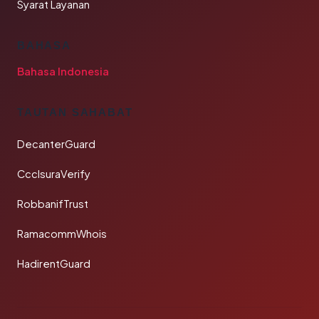
Syarat Layanan
BAHASA
Bahasa Indonesia
TAUTAN SAHABAT
DecanterGuard
CcclsuraVerify
RobbanifTrust
RamacommWhois
HadirentGuard