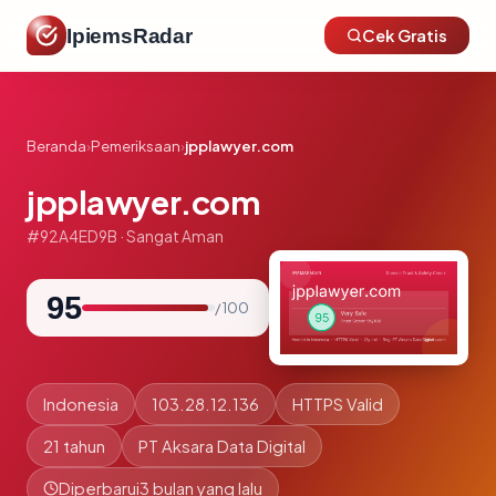
IpiemsRadar
Cek Gratis
Beranda
›
Pemeriksaan
›
jpplawyer.com
jpplawyer.com
#92A4ED9B · Sangat Aman
95
/ 100
Indonesia
103.28.12.136
HTTPS Valid
21 tahun
PT Aksara Data Digital
Diperbarui
3 bulan yang lalu