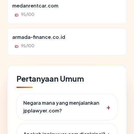
medanrentcar.com
95/100
ID
armada-finance.co.id
95/100
ID
Pertanyaan Umum
Negara mana yang menjalankan
jpplawyer.com?