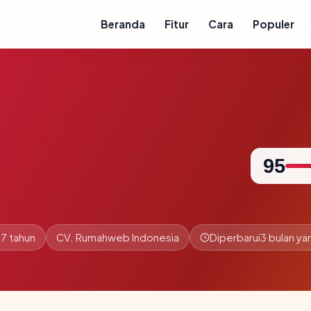
Beranda
Fitur
Cara
Populer
95
7 tahun
CV. Rumahweb Indonesia
Diperbarui
3 bulan yan