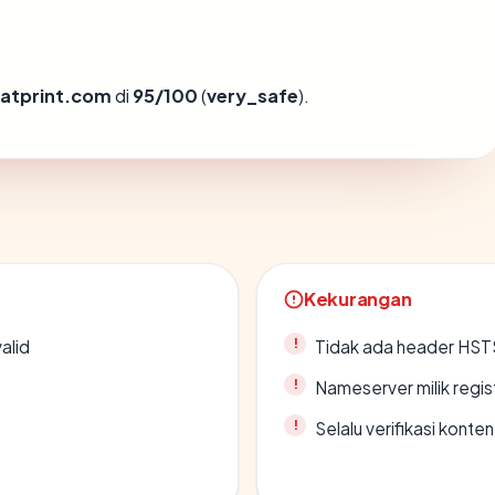
iatprint.com
di
95/100
(
very_safe
).
Kekurangan
alid
Tidak ada header HST
Nameserver milik regi
Selalu verifikasi kont