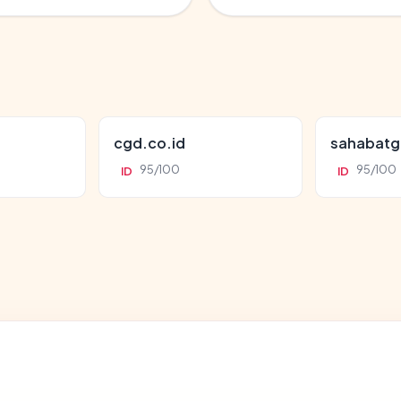
cgd.co.id
sahabatg
95/100
95/100
ID
ID