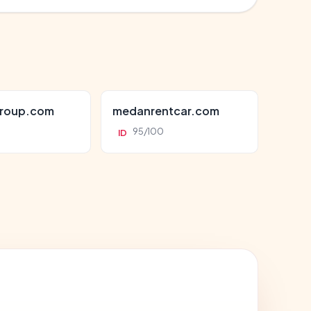
roup.com
medanrentcar.com
95/100
ID