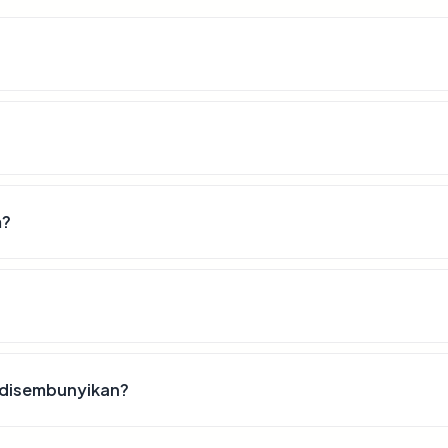
m?
 disembunyikan?