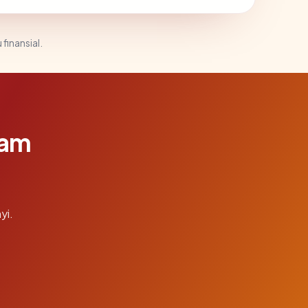
 finansial.
lam
yi.