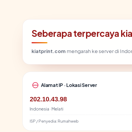
Seberapa terpercaya ki
kiatprint.com
mengarah ke server di Indone
Alamat IP · Lokasi Server
202.10.43.98
Indonesia · Melati
ISP / Penyedia:
Rumahweb