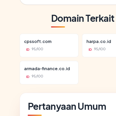
Domain Terkait
cpssoft.com
harpa.co.id
95/100
95/100
ID
ID
armada-finance.co.id
95/100
ID
Pertanyaan Umum