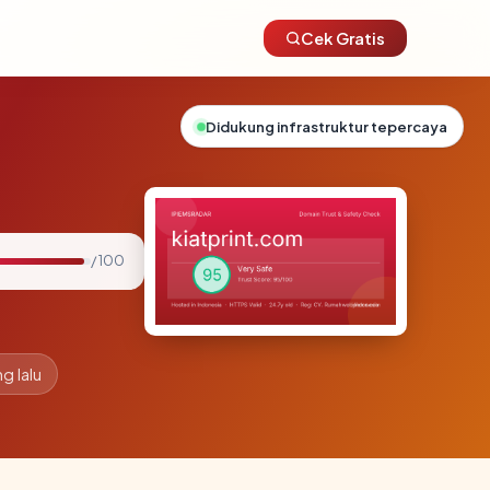
Cek Gratis
Didukung infrastruktur tepercaya
/ 100
g lalu