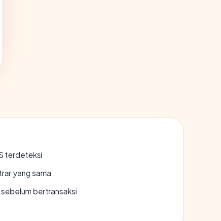
S terdeteksi
strar yang sama
en sebelum bertransaksi