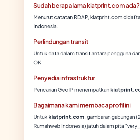
Sudah berapa lama kiatprint.com ada?
Menurut catatan RDAP, kiatprint.com didafta
Indonesia.
Perlindungan transit
Untuk data dalam transit antara pengguna da
OK.
Penyedia infrastruktur
Pencarian GeoIP menempatkan
kiatprint.
Bagaimana kami membaca profil ini
Untuk
kiatprint.com
, gambaran gabungan (2
Rumahweb Indonesia) jatuh dalam pita "very_