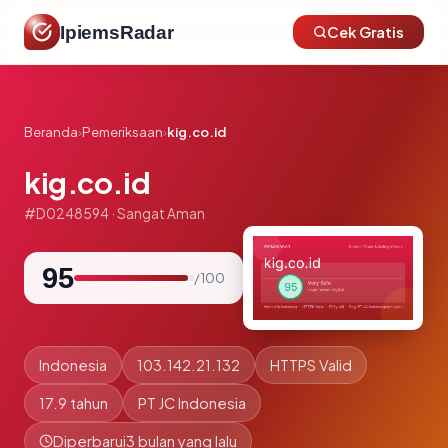
IpiemsRadar
Cek Gratis
Beranda
›
Pemeriksaan
›
kig.co.id
kig.co.id
#D0248594 · Sangat Aman
95
/ 100
Indonesia
103.142.21.132
HTTPS Valid
17.9 tahun
PT JC Indonesia
Diperbarui
3 bulan yang lalu