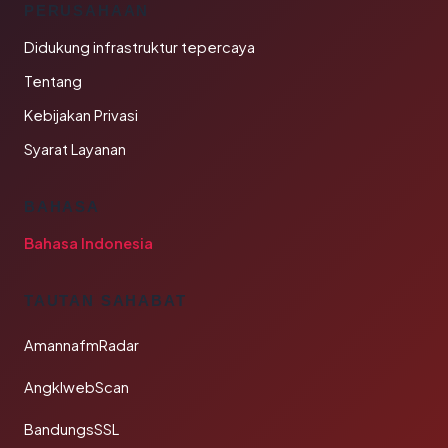
PERUSAHAAN
Didukung infrastruktur tepercaya
Tentang
Kebijakan Privasi
Syarat Layanan
BAHASA
Bahasa Indonesia
TAUTAN SAHABAT
AmannafmRadar
AngklwebScan
BandungsSSL