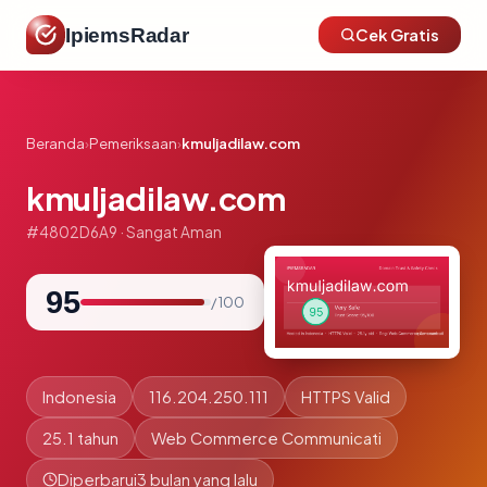
IpiemsRadar
Cek Gratis
Beranda
›
Pemeriksaan
›
kmuljadilaw.com
kmuljadilaw.com
#4802D6A9 · Sangat Aman
95
/ 100
Indonesia
116.204.250.111
HTTPS Valid
25.1 tahun
Web Commerce Communicati
Diperbarui
3 bulan yang lalu