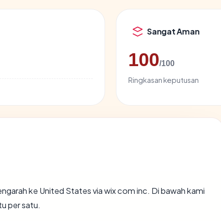
Sangat Aman
100
/100
Ringkasan keputusan
ngarah ke United States via wix com inc. Di bawah kami
tu per satu.