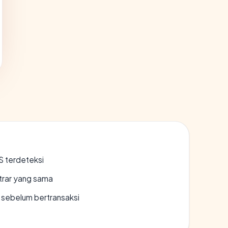
S terdeteksi
strar yang sama
en sebelum bertransaksi