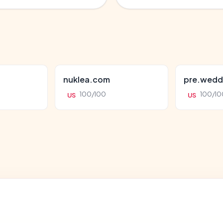
nuklea.com
pre.wedd
100/100
100/10
US
US