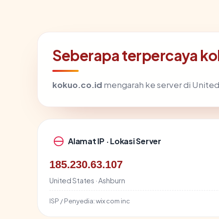
Seberapa terpercaya ko
kokuo.co.id
mengarah ke server di United 
Alamat IP · Lokasi Server
185.230.63.107
United States · Ashburn
ISP / Penyedia:
wix com inc