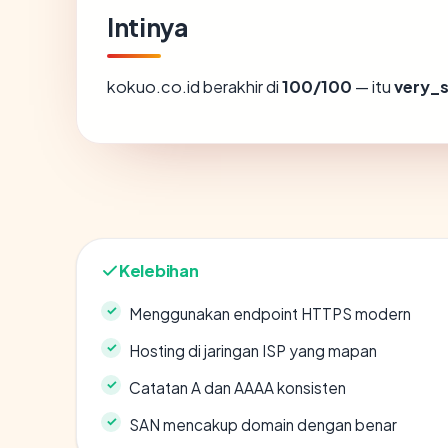
Intinya
kokuo.co.id berakhir di
100/100
— itu
very_
Kelebihan
Menggunakan endpoint HTTPS modern
Hosting di jaringan ISP yang mapan
Catatan A dan AAAA konsisten
SAN mencakup domain dengan benar