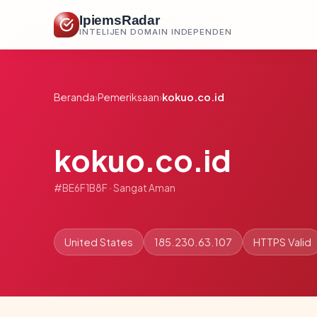
IpiemsRadar
INTELIJEN DOMAIN INDEPENDEN
Beranda
›
Pemeriksaan
›
kokuo.co.id
kokuo.co.id
#BE6F1B8F · Sangat Aman
United States
185.230.63.107
HTTPS Valid