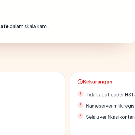
safe
dalam skala kami.
Kekurangan
Tidak ada header HST
Nameserver milik regi
Selalu verifikasi kont