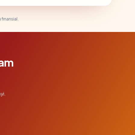
 finansial.
lam
yi.