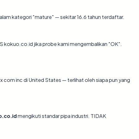
lam kategori "mature" — sekitar 16.6 tahun terdaftar.
S kokuo.co.id jika probe kami mengembalikan "OK".
wix com inc di United States — terlihat oleh siapa pun yang
.co.id
mengikuti standar pipa industri. TIDAK