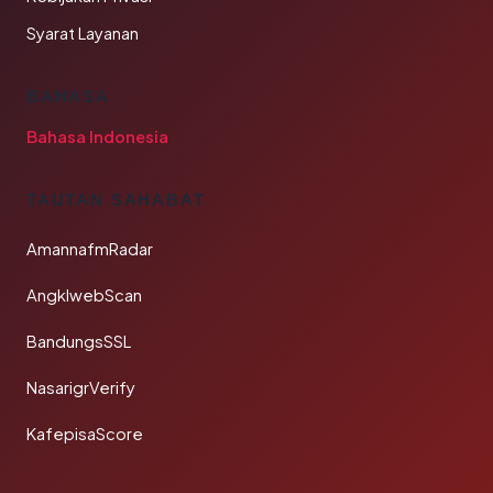
Syarat Layanan
BAHASA
Bahasa Indonesia
TAUTAN SAHABAT
AmannafmRadar
AngklwebScan
BandungsSSL
NasarigrVerify
KafepisaScore