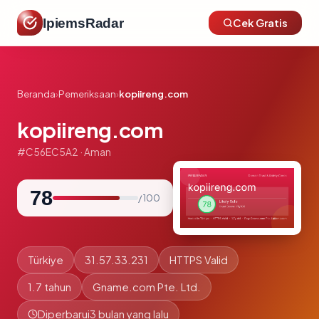
IpiemsRadar
Cek Gratis
Beranda
›
Pemeriksaan
›
kopiireng.com
kopiireng.com
#C56EC5A2 · Aman
78
/ 100
Türkiye
31.57.33.231
HTTPS Valid
1.7 tahun
Gname.com Pte. Ltd.
Diperbarui
3 bulan yang lalu