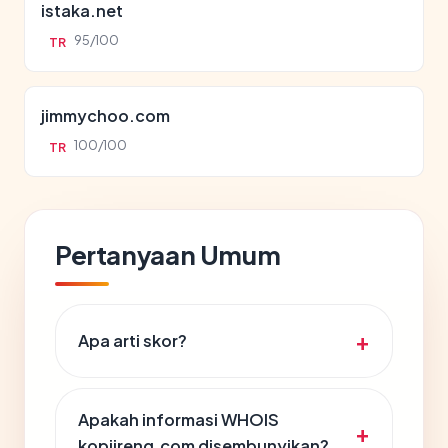
istaka.net
95/100
TR
jimmychoo.com
100/100
TR
Pertanyaan Umum
Apa arti skor?
Apakah informasi WHOIS
kopiireng.com disembunyikan?