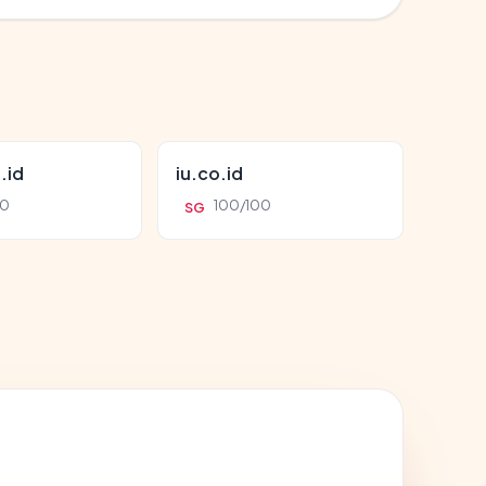
.id
iu.co.id
00
100/100
SG