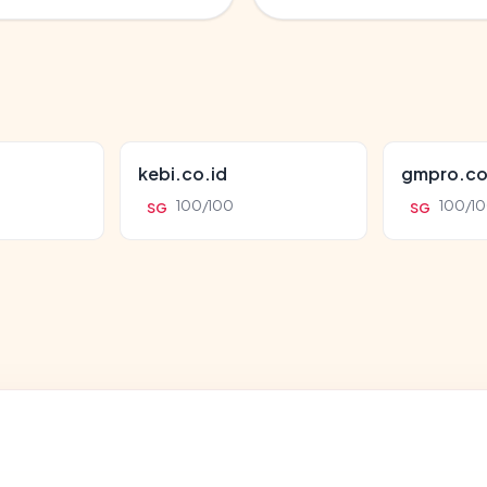
kebi.co.id
gmpro.co
100/100
100/1
SG
SG