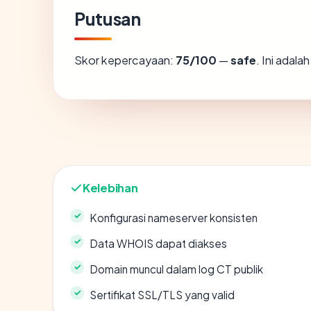
Putusan
Skor kepercayaan:
75/100
—
safe
. Ini adal
Kelebihan
Konfigurasi nameserver konsisten
Data WHOIS dapat diakses
Domain muncul dalam log CT publik
Sertifikat SSL/TLS yang valid