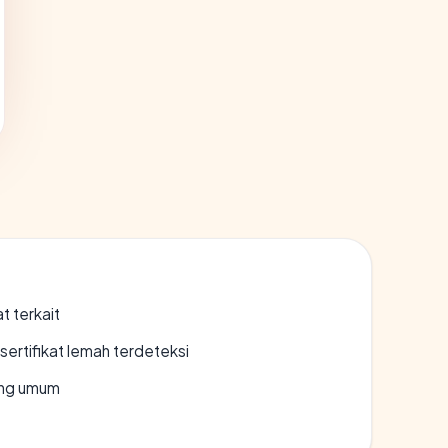
t terkait
ertifikat lemah terdeteksi
rang umum