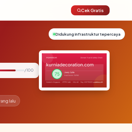
Cek Gratis
Didukung infrastruktur tepercaya
/ 100
yang lalu