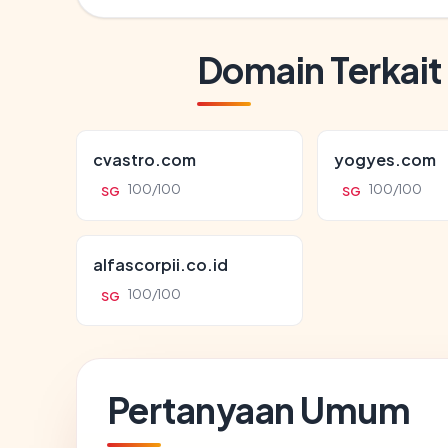
Domain Terkait
cvastro.com
yogyes.com
100/100
100/100
SG
SG
alfascorpii.co.id
100/100
SG
Pertanyaan Umum