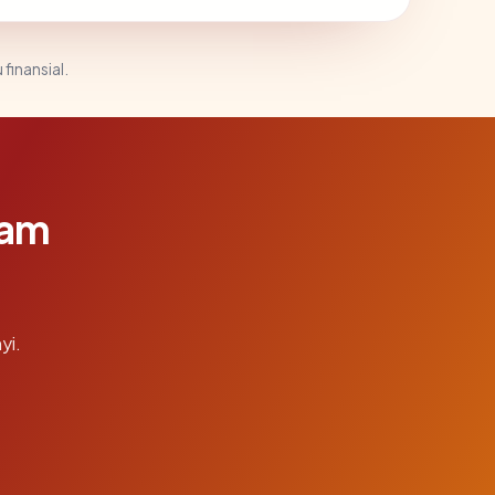
 finansial.
lam
yi.