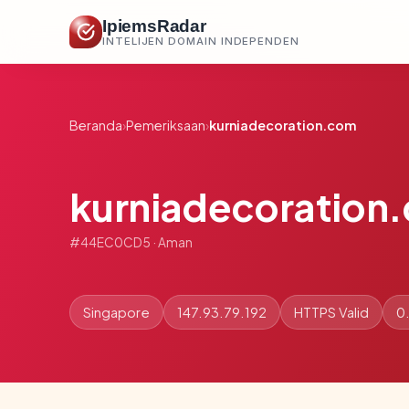
IpiemsRadar
INTELIJEN DOMAIN INDEPENDEN
Beranda
›
Pemeriksaan
›
kurniadecoration.com
kurniadecoration
#44EC0CD5 · Aman
Singapore
147.93.79.192
HTTPS Valid
0