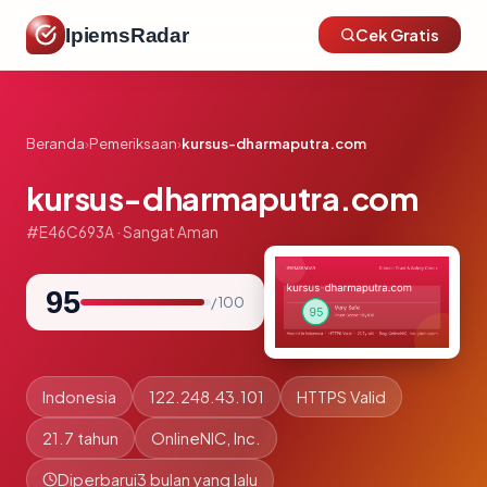
IpiemsRadar
Cek Gratis
Beranda
›
Pemeriksaan
›
kursus-dharmaputra.com
kursus-dharmaputra.com
#E46C693A · Sangat Aman
95
/ 100
Indonesia
122.248.43.101
HTTPS Valid
21.7 tahun
OnlineNIC, Inc.
Diperbarui
3 bulan yang lalu