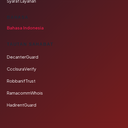
Syarat Layanan
BAHASA
Bahasa Indonesia
TAUTAN SAHABAT
DecanterGuard
CcclsuraVerify
RobbanifTrust
RamacommWhois
HadirentGuard