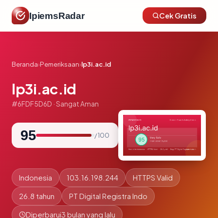
IpiemsRadar
Cek Gratis
Beranda
›
Pemeriksaan
›
lp3i.ac.id
lp3i.ac.id
#6FDF5D6D · Sangat Aman
95
/ 100
Indonesia
103.16.198.244
HTTPS Valid
26.8 tahun
PT Digital Registra Indo
Diperbarui
3 bulan yang lalu