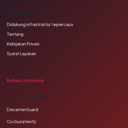
PERUSAHAAN
Didukung infrastruktur tepercaya
Tentang
Kebijakan Privasi
Syarat Layanan
BAHASA
Bahasa Indonesia
TAUTAN SAHABAT
DecanterGuard
CcclsuraVerify