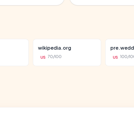
wikipedia.org
pre.wedd
70/100
100/10
US
US