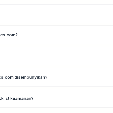
ics.com?
ics.com disembunyikan?
cklist keamanan?