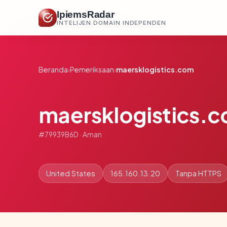
IpiemsRadar
INTELIJEN DOMAIN INDEPENDEN
Beranda
›
Pemeriksaan
›
maersklogistics.com
maersklogistics.
#79939B6D · Aman
United States
165.160.13.20
Tanpa HTTPS