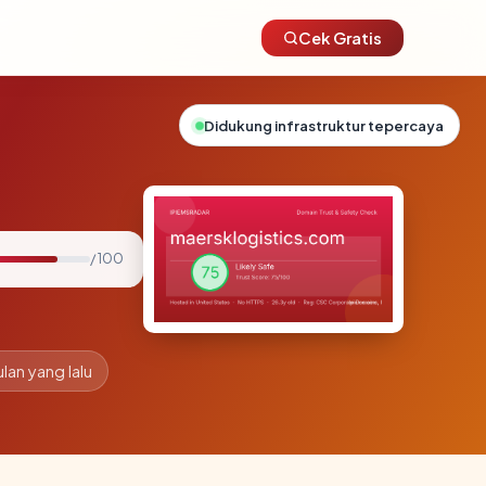
Cek Gratis
Didukung infrastruktur tepercaya
/ 100
ulan yang lalu