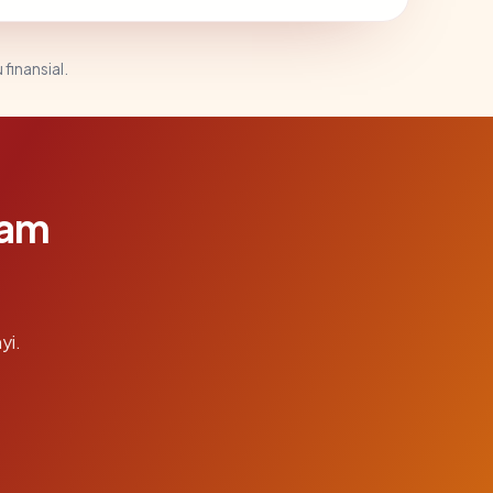
 finansial.
lam
yi.