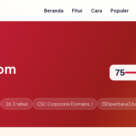
Beranda
Fitur
Cara
Populer
com
75
26.3 tahun
CSC Corporate Domains, I
Diperbarui
3 b