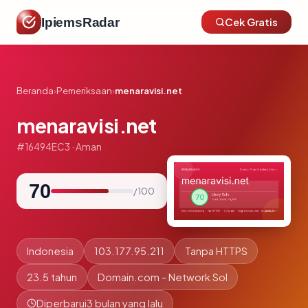
IpiemsRadar
Cek Gratis
Beranda
›
Pemeriksaan
›
menaravisi.net
menaravisi.net
#16494EC3 · Aman
70
/ 100
Indonesia
103.177.95.211
Tanpa HTTPS
23.5 tahun
Domain.com - Network Sol
Diperbarui
3 bulan yang lalu