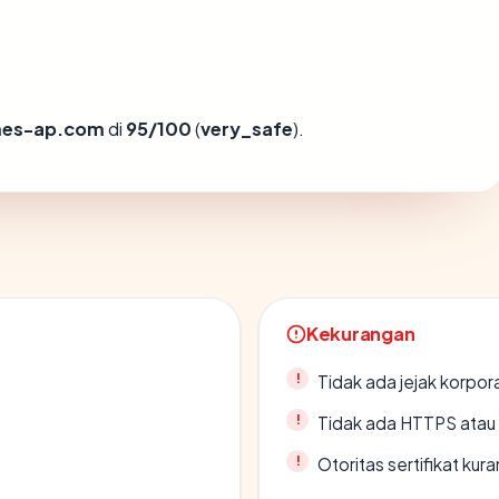
es-ap.com
di
95/100
(
very_safe
).
Kekurangan
Tidak ada jejak korpora
Tidak ada HTTPS atau s
Otoritas sertifikat ku