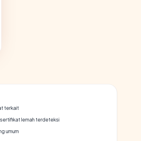
t terkait
ertifikat lemah terdeteksi
rang umum