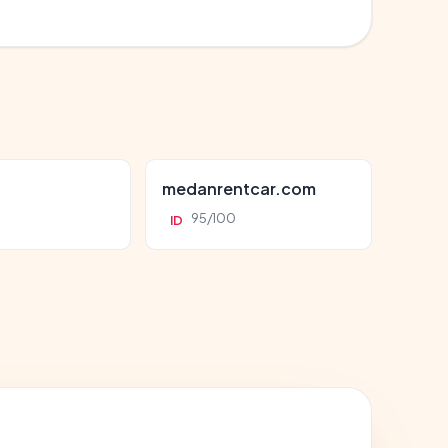
d
medanrentcar.com
95/100
ID