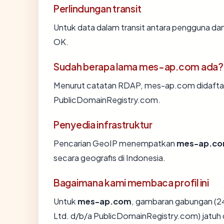
Perlindungan transit
Untuk data dalam transit antara pengguna d
OK.
Sudah berapa lama mes-ap.com ada?
Menurut catatan RDAP, mes-ap.com didaftarka
PublicDomainRegistry.com.
Penyedia infrastruktur
Pencarian GeoIP menempatkan
mes-ap.c
secara geografis di Indonesia.
Bagaimana kami membaca profil ini
Untuk
mes-ap.com
, gambaran gabungan (24
Ltd. d/b/a PublicDomainRegistry.com) jatuh 