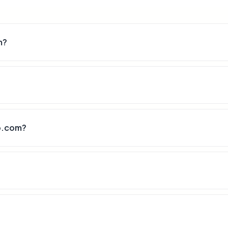
m?
p.com?