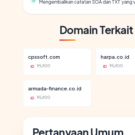
Mengembalikan catatan SOA dan TXT yang v
Domain Terkait
cpssoft.com
harpa.co.id
95/100
95/100
ID
ID
armada-finance.co.id
95/100
ID
Pertanyaan Umum