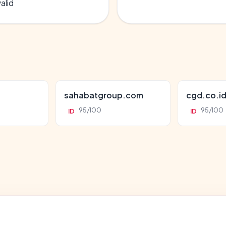
alid
sahabatgroup.com
cgd.co.i
95/100
95/100
ID
ID