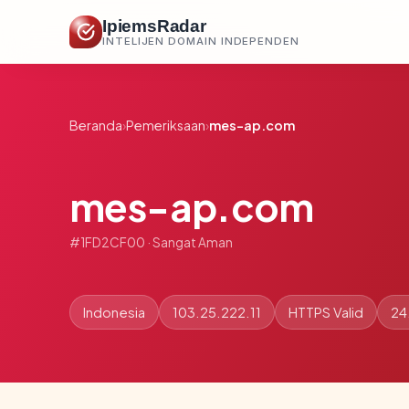
IpiemsRadar
INTELIJEN DOMAIN INDEPENDEN
Beranda
›
Pemeriksaan
›
mes-ap.com
mes-ap.com
#1FD2CF00 · Sangat Aman
Indonesia
103.25.222.11
HTTPS Valid
24