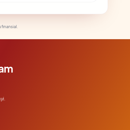
 finansial.
lam
yi.