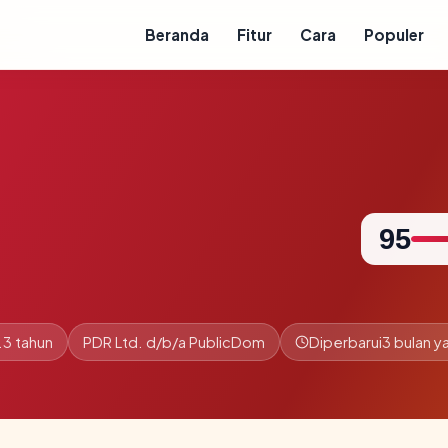
Beranda
Fitur
Cara
Populer
95
.3 tahun
PDR Ltd. d/b/a PublicDom
Diperbarui
3 bulan ya