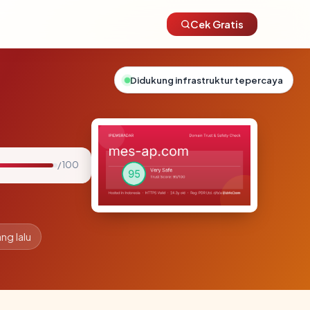
Cek Gratis
Didukung infrastruktur tepercaya
/ 100
ng lalu