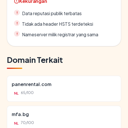
Kekurangan
Data reputasi publik terbatas
Tidak ada header HSTS terdeteksi
Nameserver milik registrar yang sama
Domain Terkait
panenrental.com
65/100
NL
mfa.bg
70/100
NL