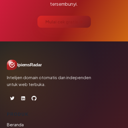
tersembunyi.
Mulai cek gratis →
IpiemsRadar
Intelijen domain otomatis dan independen
untuk web terbuka.
PRODUK
Beranda