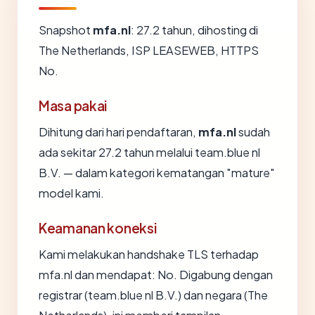
Snapshot
mfa.nl
: 27.2 tahun, dihosting di
The Netherlands, ISP LEASEWEB, HTTPS
No.
Masa pakai
Dihitung dari hari pendaftaran,
mfa.nl
sudah
ada sekitar 27.2 tahun melalui team.blue nl
B.V. — dalam kategori kematangan "mature"
model kami.
Keamanan koneksi
Kami melakukan handshake TLS terhadap
mfa.nl dan mendapat: No. Digabung dengan
registrar (team.blue nl B.V.) dan negara (The