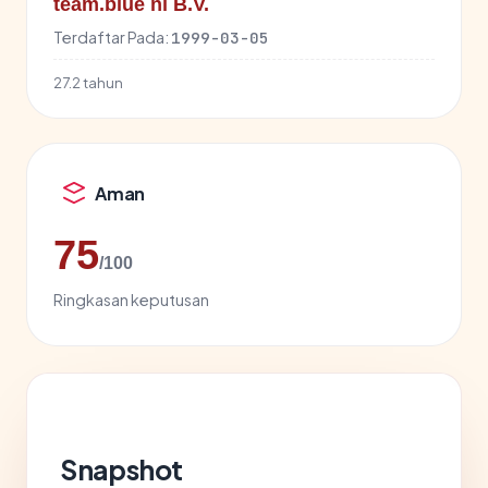
team.blue nl B.V.
Terdaftar Pada:
1999-03-05
27.2 tahun
Aman
75
/100
Ringkasan keputusan
Snapshot