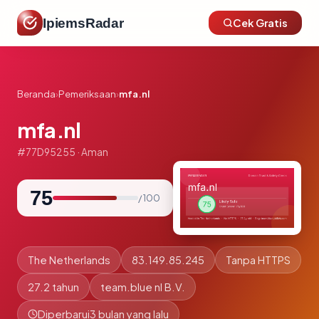
IpiemsRadar
Cek Gratis
Beranda
›
Pemeriksaan
›
mfa.nl
mfa.nl
#77D95255 · Aman
75
/ 100
The Netherlands
83.149.85.245
Tanpa HTTPS
27.2 tahun
team.blue nl B.V.
Diperbarui
3 bulan yang lalu