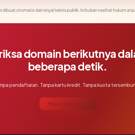
i dibuat otomatis dari sinyal teknis publik. Ini bukan nasihat hukum atau
riksa domain berikutnya da
beberapa detik.
npa pendaftaran. Tanpa kartu kredit. Tanpa kuota tersembun
Mulai cek gratis →