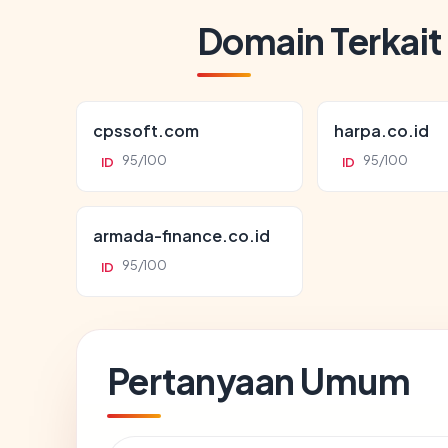
Domain Terkait
cpssoft.com
harpa.co.id
95/100
95/100
ID
ID
armada-finance.co.id
95/100
ID
Pertanyaan Umum