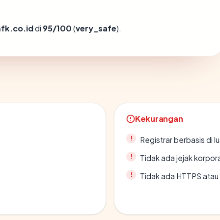
fk.co.id
di
95/100
(
very_safe
).
Kekurangan
Registrar berbasis di l
Tidak ada jejak korpora
Tidak ada HTTPS atau s