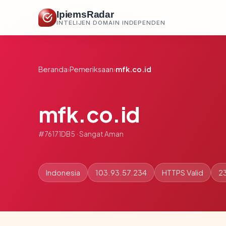
IpiemsRadar
INTELIJEN DOMAIN INDEPENDEN
Beranda
›
Pemeriksaan
›
mfk.co.id
mfk.co.id
#76171DB5 · Sangat Aman
Indonesia
103.93.57.234
HTTPS Valid
23