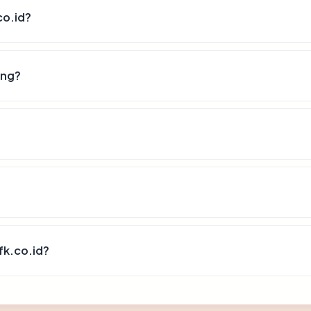
co.id?
ang?
fk.co.id?