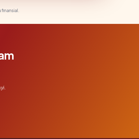
 finansial.
lam
yi.