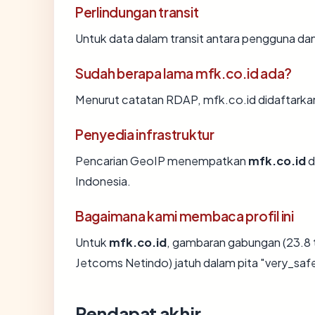
Perlindungan transit
Untuk data dalam transit antara pengguna da
Sudah berapa lama mfk.co.id ada?
Menurut catatan RDAP, mfk.co.id didaftarkan 
Penyedia infrastruktur
Pencarian GeoIP menempatkan
mfk.co.id
d
Indonesia.
Bagaimana kami membaca profil ini
Untuk
mfk.co.id
, gambaran gabungan (23.8 
Jetcoms Netindo) jatuh dalam pita "very_saf
Pendapat akhir