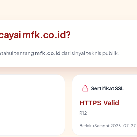
ayai mfk.co.id?
etahui tentang
mfk.co.id
dari sinyal teknis publik.
Sertifikat SSL
HTTPS Valid
R12
Berlaku Sampai:
2026-07-27