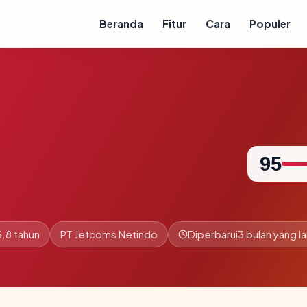
Beranda
Fitur
Cara
Populer
95
.8 tahun
PT Jetcoms Netindo
Diperbarui
3 bulan yang la