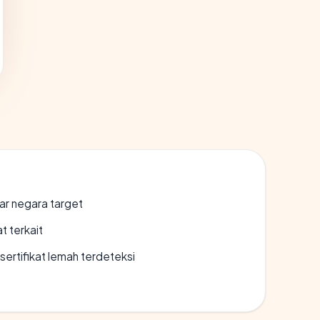
uar negara target
t terkait
ertifikat lemah terdeteksi