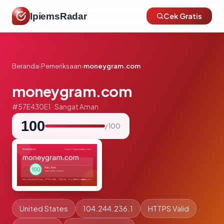
IpiemsRadar
Cek Gratis
Beranda
›
Pemeriksaan
›
moneygram.com
moneygram.com
#57E430E1 · Sangat Aman
100
/ 100
United States
104.244.236.1
HTTPS Valid