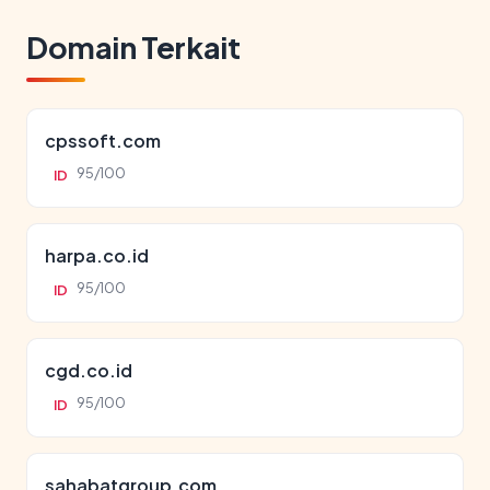
Domain Terkait
cpssoft.com
95/100
ID
harpa.co.id
95/100
ID
cgd.co.id
95/100
ID
sahabatgroup.com