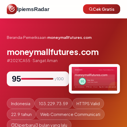
IpiemsRadar
Cek Gratis
Beranda
›
Pemeriksaan
›
moneymallfutures.com
moneymallfutures.com
#2021CA55 · Sangat Aman
95
/ 100
Indonesia
103.229.73.59
HTTPS Valid
22.9 tahun
Web Commerce Communicati
Diperbarui
3 bulan yang lalu