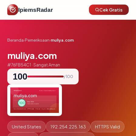
IpiemsRadar
Cek Gratis
Beranda
›
Pemeriksaan
›
muliya.com
muliya.com
#76FB54C1 · Sangat Aman
100
/ 100
United States
192.254.225.163
HTTPS Valid