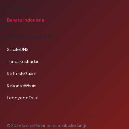
BAHASA
Bahasa Indonesia
TAUTAN SAHABAT
SiscileDNS
ThecakesRadar
RefreshiGuard
RelionteWhois
LeboyedeTrust
© 2026 IpiemsRadar. Semua hak dilindungi.