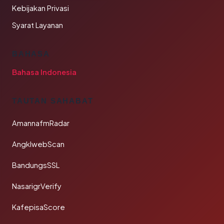
Kebijakan Privasi
Syarat Layanan
BAHASA
Bahasa Indonesia
TAUTAN SAHABAT
AmannafmRadar
AngklwebScan
BandungsSSL
NasarigrVerify
KafepisaScore