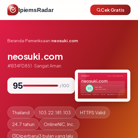
IpiemsRadar
Cek Gratis
Beranda
›
Pemeriksaan
›
neosuki.com
neosuki.com
#B34FD851 · Sangat Aman
95
/ 100
Thailand
103.22.181.103
HTTPS Valid
24.7 tahun
OnlineNIC, Inc.
Diperbarui
3 bulan yang lalu