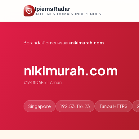
IpiemsRadar
INTELIJEN DOMAIN INDEPENDEN
Beranda
›
Pemeriksaan
›
nikimurah.com
nikimurah.com
#948D6E31 · Aman
Singapore
192.53.116.23
Tanpa HTTPS
2