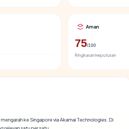
Aman
75
/100
Ringkasan keputusan
 mengarah ke Singapore via Akamai Technologies. Di
g relevan satu per satu.