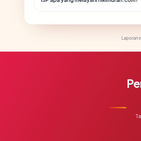
Laporan in
Pe
Ta