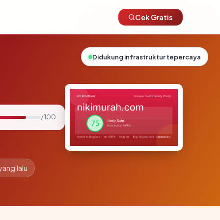
Cek Gratis
Didukung infrastruktur tepercaya
/ 100
yang lalu