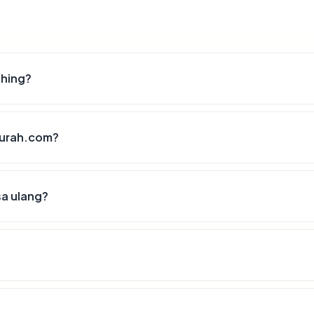
shing?
imurah.com?
sa ulang?