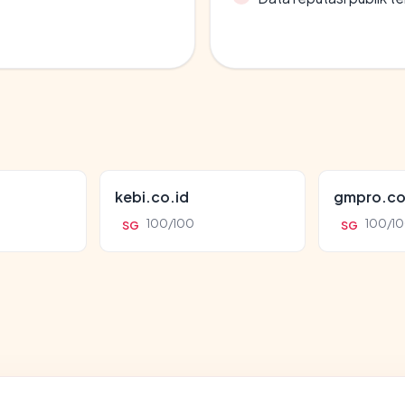
kebi.co.id
gmpro.co
100/100
100/1
SG
SG