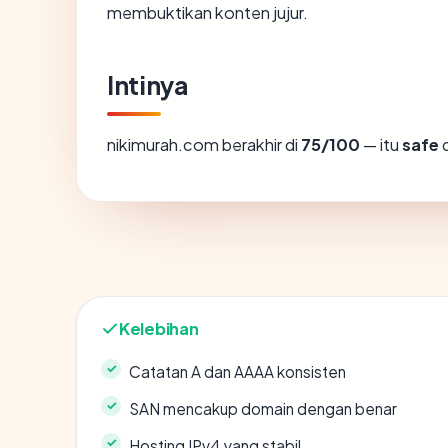
membuktikan konten jujur.
Intinya
nikimurah.com berakhir di
75/100
— itu
safe
d
Kelebihan
Catatan A dan AAAA konsisten
SAN mencakup domain dengan benar
Hosting IPv4 yang stabil