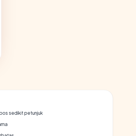
os sedikit petunjuk
lama
erbatas