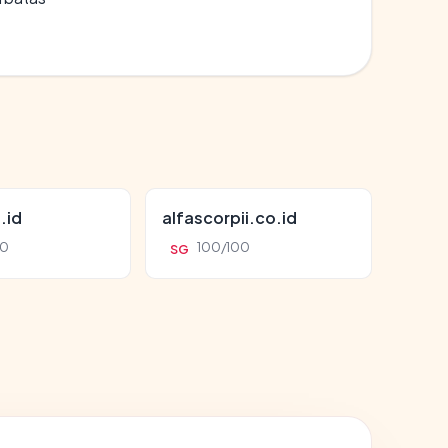
.id
alfascorpii.co.id
00
100/100
SG