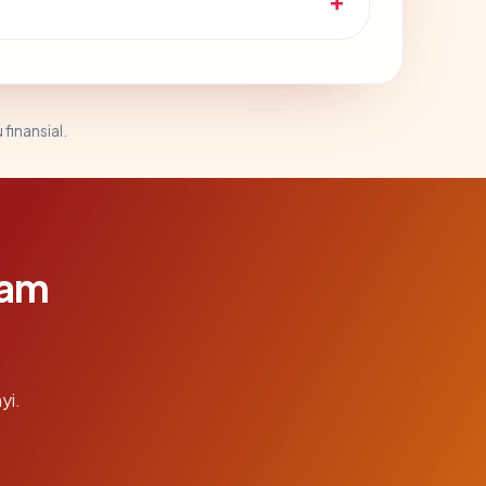
 finansial.
lam
yi.