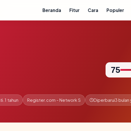
Beranda
Fitur
Cara
Populer
75
6.1 tahun
Register.com - Network S
Diperbarui
3 bulan 