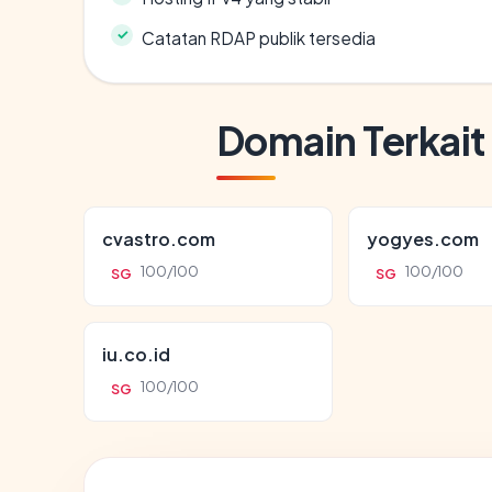
Catatan RDAP publik tersedia
Domain Terkait
cvastro.com
yogyes.com
100/100
100/100
SG
SG
iu.co.id
100/100
SG