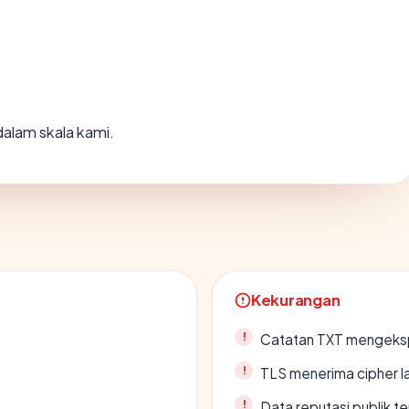
alam skala kami.
Kekurangan
Catatan TXT mengeksp
TLS menerima cipher 
Data reputasi publik t