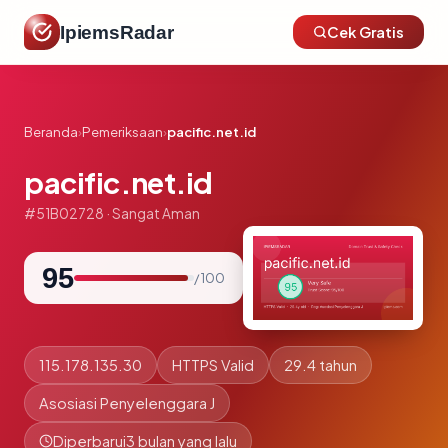
IpiemsRadar
Cek Gratis
Beranda
›
Pemeriksaan
›
pacific.net.id
pacific.net.id
#51B02728 · Sangat Aman
95
/ 100
115.178.135.30
HTTPS Valid
29.4 tahun
Asosiasi Penyelenggara J
Diperbarui
3 bulan yang lalu