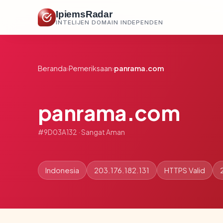
IpiemsRadar
INTELIJEN DOMAIN INDEPENDEN
Beranda
›
Pemeriksaan
›
panrama.com
panrama.com
#9D03A132 · Sangat Aman
Indonesia
203.176.182.131
HTTPS Valid