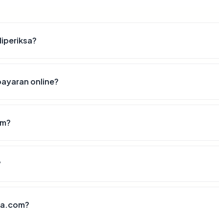
diperiksa?
ayaran online?
om?
?
ma.com?