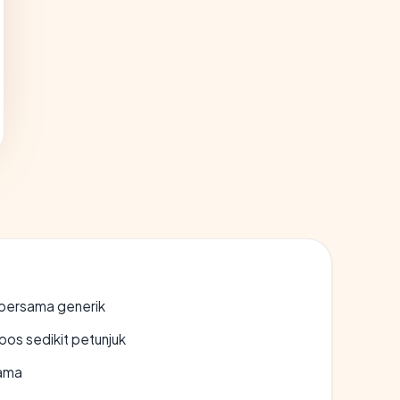
bersama generik
os sedikit petunjuk
lama