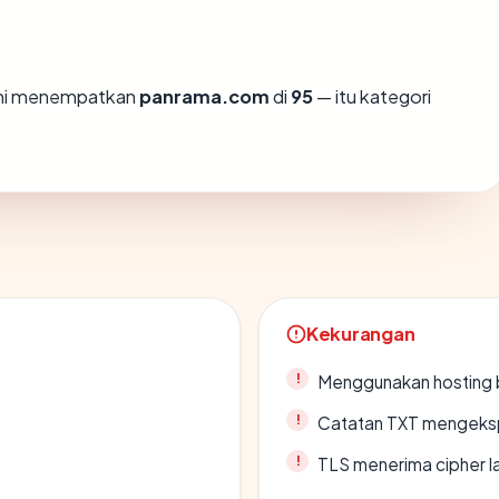
ami menempatkan
panrama.com
di
95
— itu kategori
Kekurangan
Menggunakan hosting 
Catatan TXT mengeksp
TLS menerima cipher 