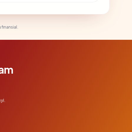
 finansial.
lam
yi.