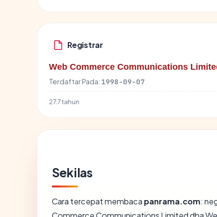
Registrar
Web Commerce Communications Limite
Terdaftar Pada:
1998-09-07
27.7 tahun
Sekilas
Cara tercepat membaca
panrama.com
: ne
Commerce Communications Limited dba We