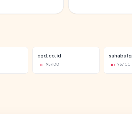
cgd.co.id
sahabatg
95/100
95/100
ID
ID