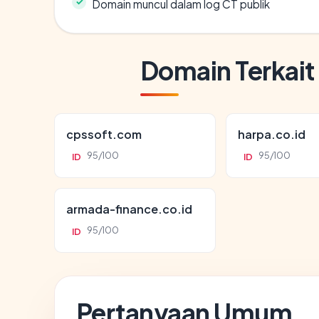
Domain muncul dalam log CT publik
Domain Terkait
cpssoft.com
harpa.co.id
95/100
95/100
ID
ID
armada-finance.co.id
95/100
ID
Pertanyaan Umum