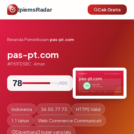
IpiemsRadar
Cek Gratis
Beranda
›
Pemeriksaan
›
pas-pt.com
pas-pt.com
#F81FD5BC · Aman
78
/ 100
Indonesia
36.50.77.73
HTTPS Valid
1.1 tahun
Web Commerce Communicati
Diperbarui
3 bulan yang lalu