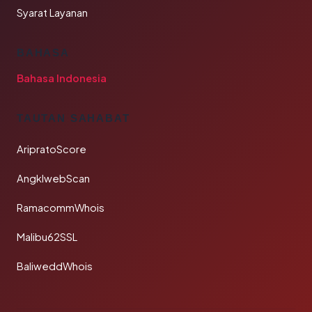
Syarat Layanan
BAHASA
Bahasa Indonesia
TAUTAN SAHABAT
AripratoScore
AngklwebScan
RamacommWhois
Malibu62SSL
BaliweddWhois