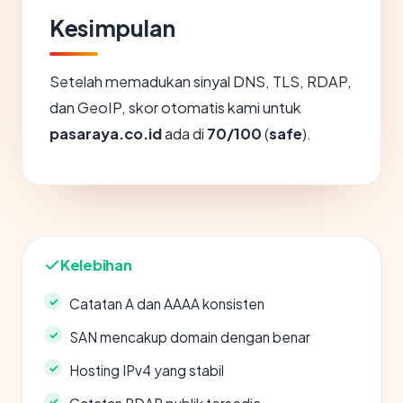
Kesimpulan
Setelah memadukan sinyal DNS, TLS, RDAP,
dan GeoIP, skor otomatis kami untuk
pasaraya.co.id
ada di
70/100
(
safe
).
Kelebihan
Catatan A dan AAAA konsisten
SAN mencakup domain dengan benar
Hosting IPv4 yang stabil