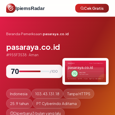
IpiemsRadar
Cek Gratis
Beranda
›
Pemeriksaan
›
pasaraya.co.id
pasaraya.co.id
#955F3538 · Aman
70
/ 100
Indonesia
103.43.131.18
Tanpa HTTPS
25.9 tahun
PT Cyberindo Aditama
Diperbarui
3 bulan yang lalu