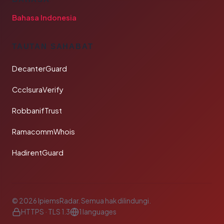
Bahasa Indonesia
TAUTAN SAHABAT
DecanterGuard
CcclsuraVerify
RobbanifTrust
RamacommWhois
HadirentGuard
© 2026 IpiemsRadar. Semua hak dilindungi.
HTTPS · TLS 1.3
1 languages