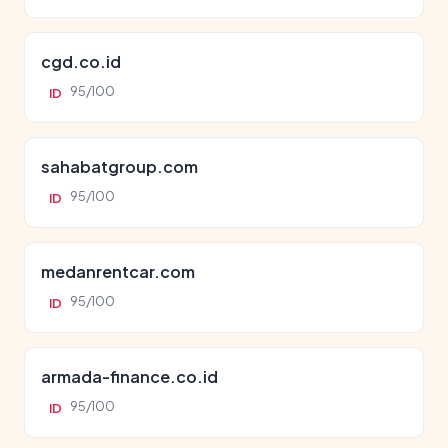
cgd.co.id
95/100
ID
sahabatgroup.com
95/100
ID
medanrentcar.com
95/100
ID
armada-finance.co.id
95/100
ID