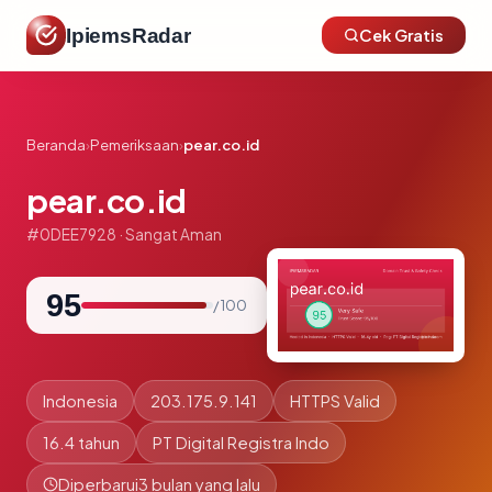
IpiemsRadar
Cek Gratis
Beranda
›
Pemeriksaan
›
pear.co.id
pear.co.id
#0DEE7928 · Sangat Aman
95
/ 100
Indonesia
203.175.9.141
HTTPS Valid
16.4 tahun
PT Digital Registra Indo
Diperbarui
3 bulan yang lalu