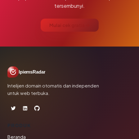
tersembunyi.
Mulai cek gratis →
IpiemsRadar
Intelijen domain otomatis dan independen
untuk web terbuka.
PRODUK
Beranda