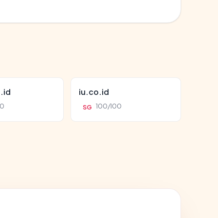
.id
iu.co.id
00
100/100
SG