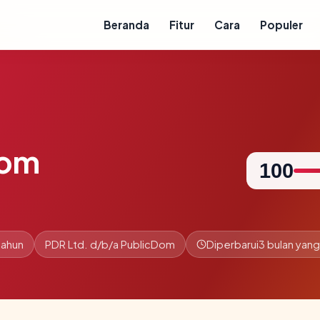
Beranda
Fitur
Cara
Populer
com
100
tahun
PDR Ltd. d/b/a PublicDom
Diperbarui
3 bulan yang 