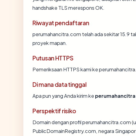
handshake TLS merespons OK.
Riwayat pendaftaran
perumahancitra.com telah ada sekitar 15.9 t
proyek mapan.
Putusan HTTPS
Pemeriksaan HTTPS kami ke perumahancitra
Di mana data tinggal
Apa pun yang Anda kirim ke
perumahancitr
Perspektif risiko
Domain dengan profil perumahancitra.com (usi
PublicDomainRegistry.com, negara Singapore)