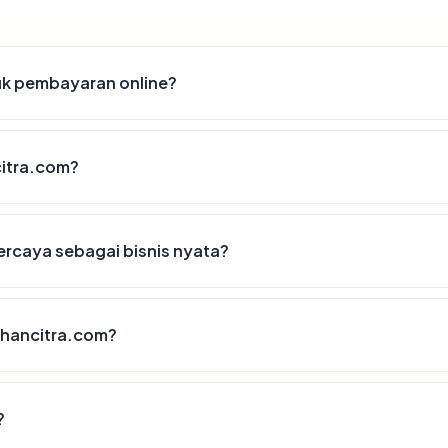
k pembayaran online?
itra.com?
rcaya sebagai bisnis nyata?
hancitra.com?
?