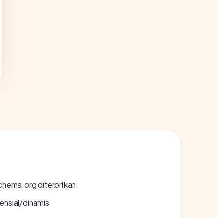
chema.org diterbitkan
densial/dinamis