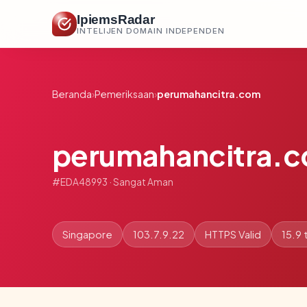
IpiemsRadar
INTELIJEN DOMAIN INDEPENDEN
Beranda
›
Pemeriksaan
›
perumahancitra.com
perumahancitra.
#EDA48993 · Sangat Aman
Singapore
103.7.9.22
HTTPS Valid
15.9 