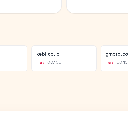
kebi.co.id
gmpro.co
100/100
100/1
SG
SG