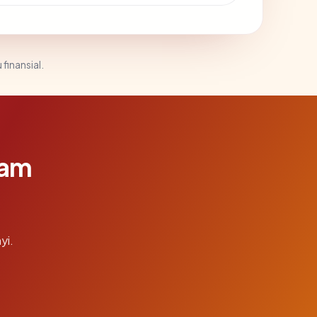
 finansial.
lam
yi.