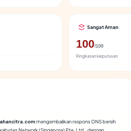
Sangat Aman
100
/100
Ringkasan keputusan
ahancitra.com
mengembalikan respons DNS bersih
Exabytes Network (Singapore) Pte. Ltd., dengan