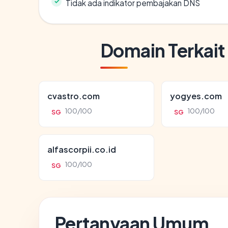
Tidak ada indikator pembajakan DNS
Domain Terkait
cvastro.com
yogyes.com
100/100
100/100
SG
SG
alfascorpii.co.id
100/100
SG
Pertanyaan Umum