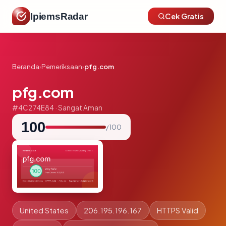
IpiemsRadar
Cek Gratis
Beranda
›
Pemeriksaan
›
pfg.com
pfg.com
#4C274E84 · Sangat Aman
100
/ 100
United States
206.195.196.167
HTTPS Valid