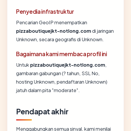
Penyedia infrastruktur
Pencarian GeoIP menempatkan
pizzaboutiquejkt-notlong.com
di jaringan
Unknown, secara geografis di Unknown.
Bagaimana kami membaca profil ini
Untuk
pizzaboutiquejkt-notlong.com
,
gambaran gabungan (? tahun, SSL No,
hosting Unknown, pendaftaran Unknown)
jatuh dalam pita "moderate".
Pendapat akhir
Menggabungkan semua sinyal, kami menilai