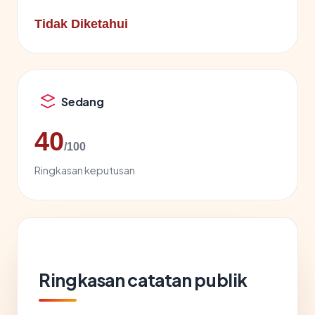
Tidak Diketahui
Sedang
40
/100
Ringkasan keputusan
Ringkasan catatan publik