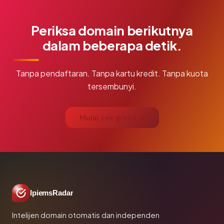
Periksa domain berikutnya
dalam beberapa detik.
Tanpa pendaftaran. Tanpa kartu kredit. Tanpa kuota
tersembunyi.
Mulai cek gratis →
IpiemsRadar
Intelijen domain otomatis dan independen