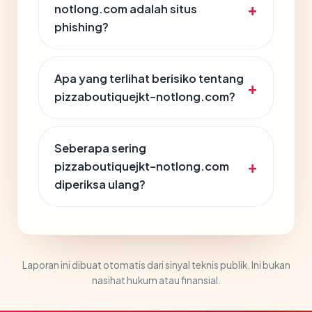
notlong.com adalah situs
phishing?
Apa yang terlihat berisiko tentang
pizzaboutiquejkt-notlong.com?
Seberapa sering
pizzaboutiquejkt-notlong.com
diperiksa ulang?
Laporan ini dibuat otomatis dari sinyal teknis publik. Ini bukan
nasihat hukum atau finansial.