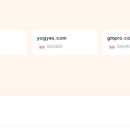
yogyes.com
gmpro.co
100/100
100/1
SG
SG