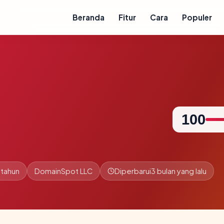
Beranda
Fitur
Cara
Populer
100
 tahun
DomainSpot LLC
Diperbarui
3 bulan yang lalu