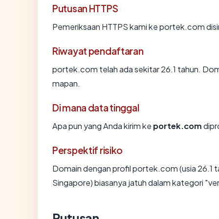
Putusan HTTPS
Pemeriksaan HTTPS kami ke portek.com dis
Riwayat pendaftaran
portek.com telah ada sekitar 26.1 tahun. Do
mapan.
Di mana data tinggal
Apa pun yang Anda kirim ke
portek.com
dipr
Perspektif risiko
Domain dengan profil portek.com (usia 26.1 
Singapore) biasanya jatuh dalam kategori "ve
Putusan