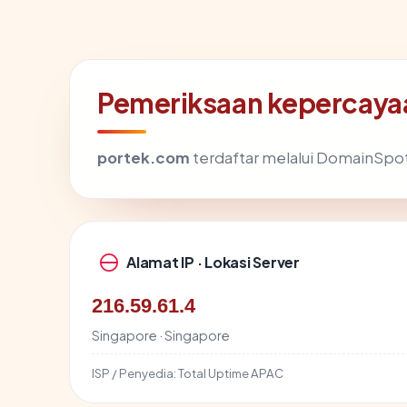
Pemeriksaan kepercaya
portek.com
terdaftar melalui DomainSpot L
Alamat IP · Lokasi Server
216.59.61.4
Singapore · Singapore
ISP / Penyedia:
Total Uptime APAC