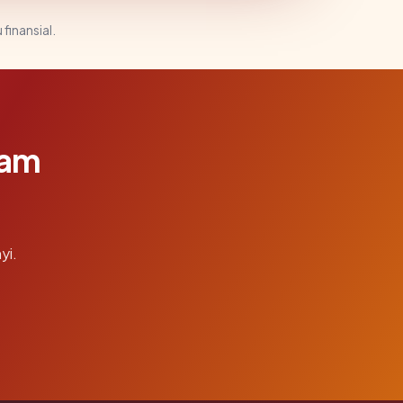
 finansial.
lam
yi.