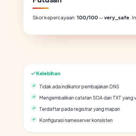
Skor kepercayaan:
100/100
—
very_safe
. 
Kelebihan
Tidak ada indikator pembajakan DNS
Mengembalikan catatan SOA dan TXT yang v
Terdaftar pada registrar yang mapan
Konfigurasi nameserver konsisten