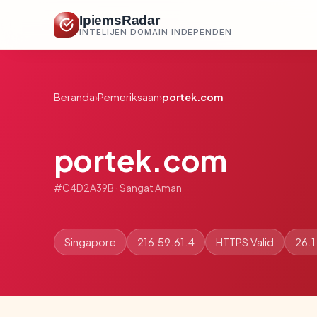
IpiemsRadar
INTELIJEN DOMAIN INDEPENDEN
Beranda
›
Pemeriksaan
›
portek.com
portek.com
#C4D2A39B · Sangat Aman
Singapore
216.59.61.4
HTTPS Valid
26.1