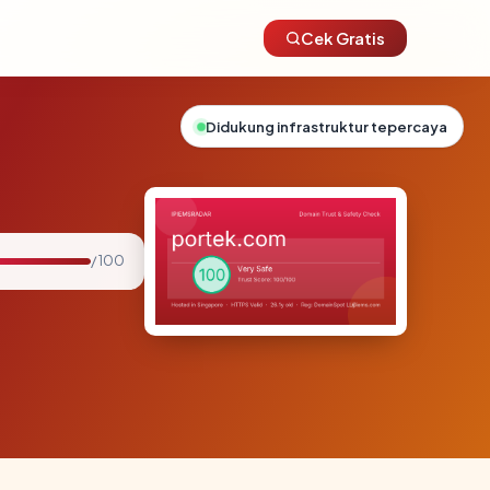
Cek Gratis
Didukung infrastruktur tepercaya
/ 100