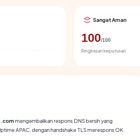
Sangat Aman
100
/100
Ringkasan keputusan
k.com
mengembalikan respons DNS bersih yang
al Uptime APAC, dengan handshake TLS merespons OK.