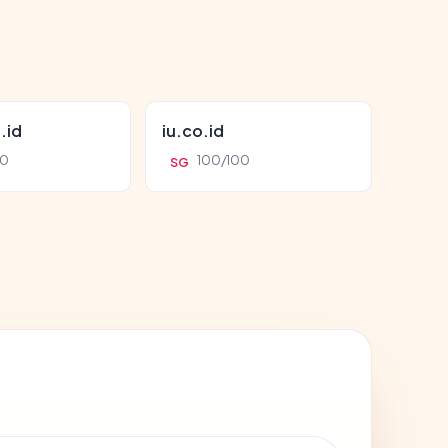
.id
iu.co.id
00
100/100
SG