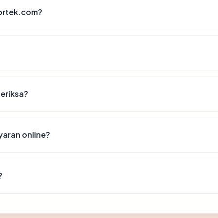
ortek.com?
periksa?
aran online?
?