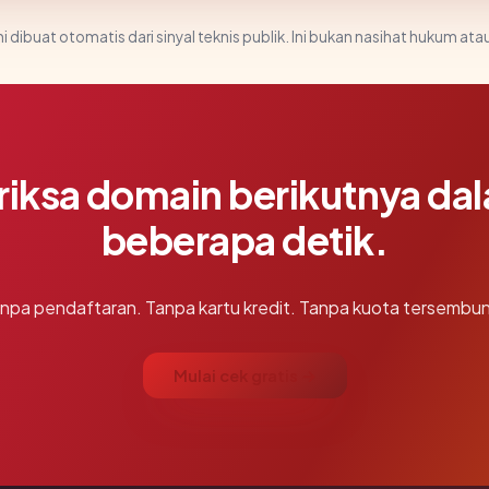
i dibuat otomatis dari sinyal teknis publik. Ini bukan nasihat hukum atau
riksa domain berikutnya da
beberapa detik.
npa pendaftaran. Tanpa kartu kredit. Tanpa kuota tersembun
Mulai cek gratis →