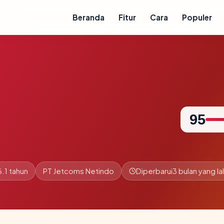
Beranda
Fitur
Cara
Populer
95
.1 tahun
PT Jetcoms Netindo
Diperbarui
3 bulan yang la