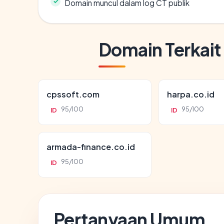
Domain muncul dalam log CT publik
Domain Terkait
cpssoft.com
harpa.co.id
95/100
95/100
ID
ID
armada-finance.co.id
95/100
ID
Pertanyaan Umum