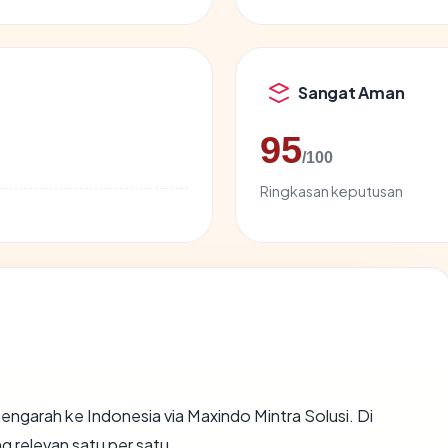
Sangat Aman
95
/100
Ringkasan keputusan
ngarah ke Indonesia via Maxindo Mintra Solusi. Di
g relevan satu per satu.