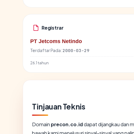
Registrar
PT Jetcoms Netindo
Terdaftar Pada:
2000-03-29
26.1 tahun
Tinjauan Teknis
Domain
precon.co.id
dapat dijangkau dan me
bawah kami menelusuri sinyal-sinyal yang palin