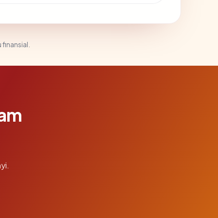
 finansial.
lam
yi.