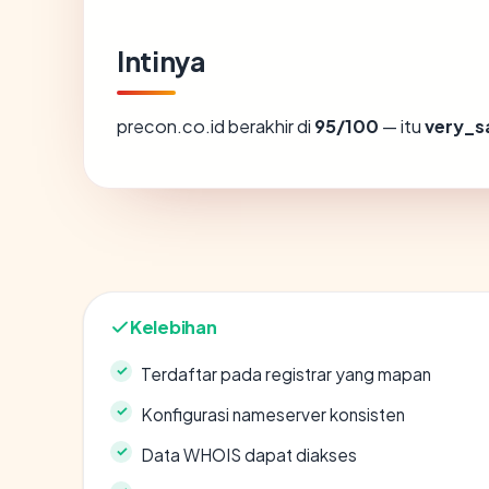
Intinya
precon.co.id berakhir di
95/100
— itu
very_s
Kelebihan
Terdaftar pada registrar yang mapan
Konfigurasi nameserver konsisten
Data WHOIS dapat diakses