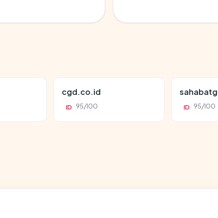
cgd.co.id
sahabatg
95/100
95/100
ID
ID