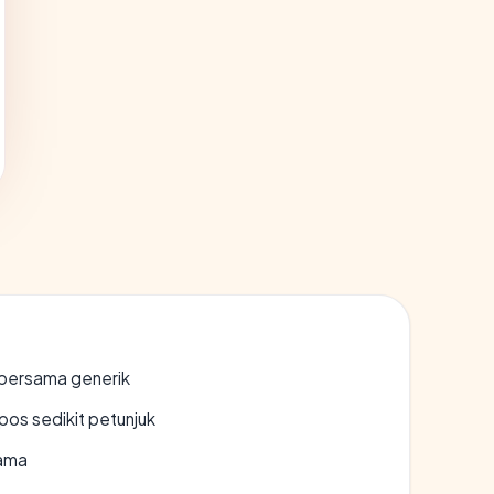
bersama generik
os sedikit petunjuk
lama