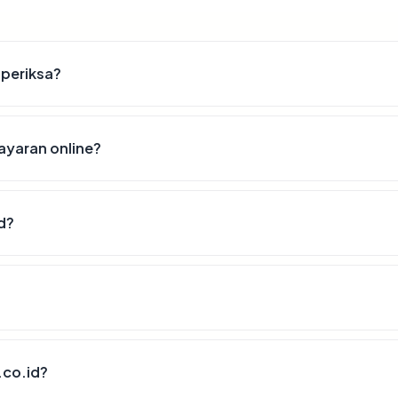
iperiksa?
yaran online?
d?
.co.id?