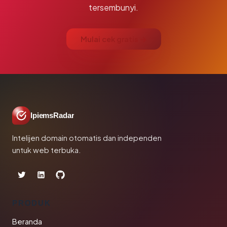
tersembunyi.
Mulai cek gratis →
IpiemsRadar
Intelijen domain otomatis dan independen
untuk web terbuka.
PRODUK
Beranda