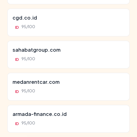
cgd.co.id
95/100
ID
sahabatgroup.com
95/100
ID
medanrentcar.com
95/100
ID
armada-finance.co.id
95/100
ID