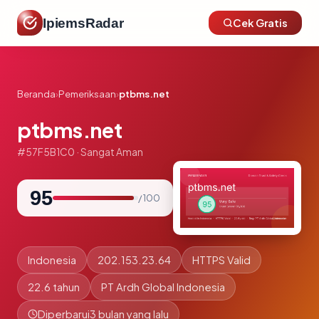
IpiemsRadar
Cek Gratis
Beranda
›
Pemeriksaan
›
ptbms.net
ptbms.net
#57F5B1C0 · Sangat Aman
95
/ 100
Indonesia
202.153.23.64
HTTPS Valid
22.6 tahun
PT Ardh Global Indonesia
Diperbarui
3 bulan yang lalu