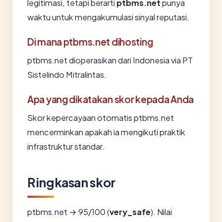
legitimasi, tetapi berarti
ptbms.net
punya
waktu untuk mengakumulasi sinyal reputasi.
Di mana ptbms.net dihosting
ptbms.net dioperasikan dari Indonesia via PT
Sistelindo Mitralintas.
Apa yang dikatakan skor kepada Anda
Skor kepercayaan otomatis ptbms.net
mencerminkan apakah ia mengikuti praktik
infrastruktur standar.
Ringkasan skor
ptbms.net → 95/100 (
very_safe
). Nilai