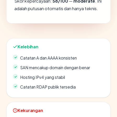
Skor kepercayaan:
58/100
—
moderate
. Ini
adalah putusan otomatis dan hanya teknis.
Kelebihan
Catatan A dan AAAA konsisten
SAN mencakup domain dengan benar
Hosting IPv4 yang stabil
Catatan RDAP publik tersedia
Kekurangan