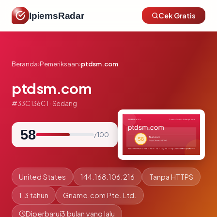
IpiemsRadar
Cek Gratis
Beranda
›
Pemeriksaan
›
ptdsm.com
ptdsm.com
#33C136C1 · Sedang
58
/ 100
United States
144.168.106.216
Tanpa HTTPS
1.3 tahun
Gname.com Pte. Ltd.
Diperbarui
3 bulan yang lalu