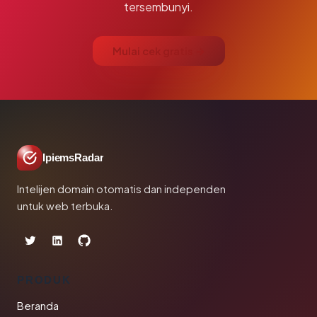
tersembunyi.
Mulai cek gratis →
IpiemsRadar
Intelijen domain otomatis dan independen
untuk web terbuka.
PRODUK
Beranda