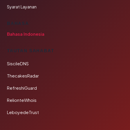
Syarat Layanan
BAHASA
Bahasa Indonesia
TAUTAN SAHABAT
SiscileDNS
ThecakesRadar
RefreshiGuard
RelionteWhois
LeboyedeTrust