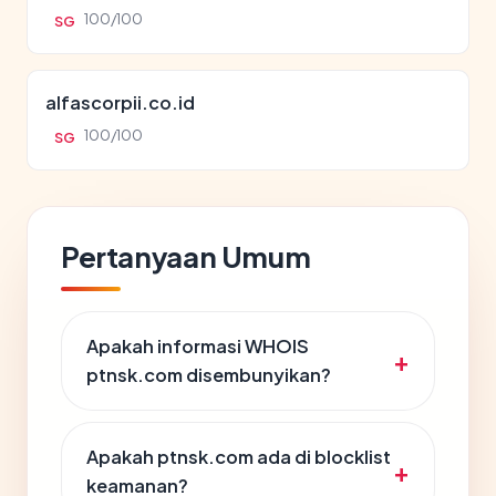
100/100
SG
alfascorpii.co.id
100/100
SG
Pertanyaan Umum
Apakah informasi WHOIS
ptnsk.com disembunyikan?
Apakah ptnsk.com ada di blocklist
keamanan?