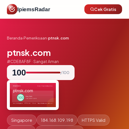
IpiemsRadar
Cek Gratis
Beranda
›
Pemeriksaan
›
ptnsk.com
ptnsk.com
#CDE8AF8F · Sangat Aman
100
/ 100
Singapore
184.168.109.198
HTTPS Valid