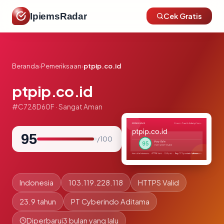
IpiemsRadar
Cek Gratis
Beranda
›
Pemeriksaan
›
ptpip.co.id
ptpip.co.id
#C728D60F · Sangat Aman
95
/ 100
Indonesia
103.119.228.118
HTTPS Valid
23.9 tahun
PT Cyberindo Aditama
Diperbarui
3 bulan yang lalu