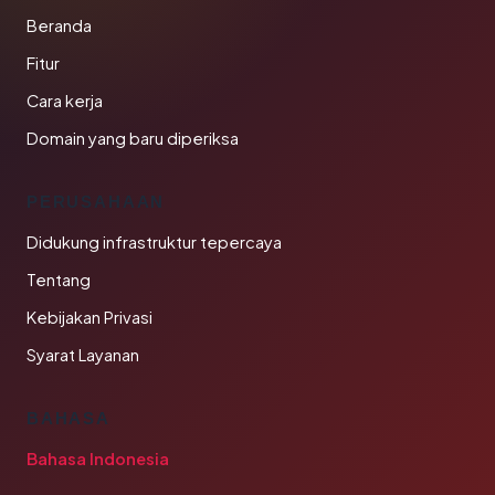
Beranda
Fitur
Cara kerja
Domain yang baru diperiksa
PERUSAHAAN
Didukung infrastruktur tepercaya
Tentang
Kebijakan Privasi
Syarat Layanan
BAHASA
Bahasa Indonesia