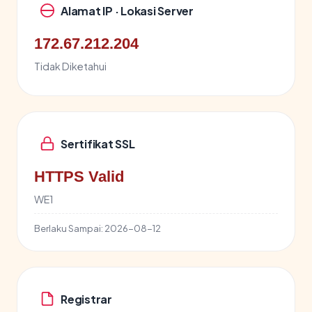
Alamat IP · Lokasi Server
172.67.212.204
Tidak Diketahui
Sertifikat SSL
HTTPS Valid
WE1
Berlaku Sampai:
2026-08-12
Registrar