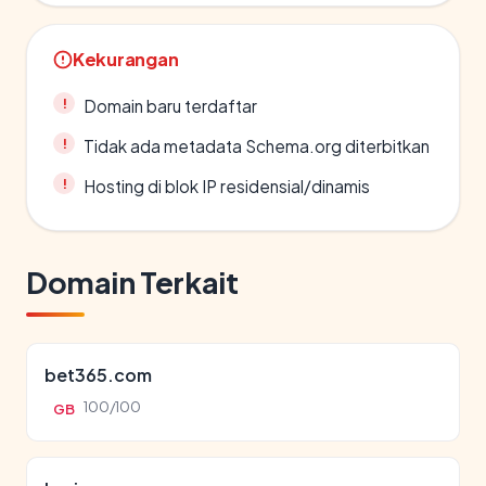
Kekurangan
Domain baru terdaftar
Tidak ada metadata Schema.org diterbitkan
Hosting di blok IP residensial/dinamis
Domain Terkait
bet365.com
100/100
GB