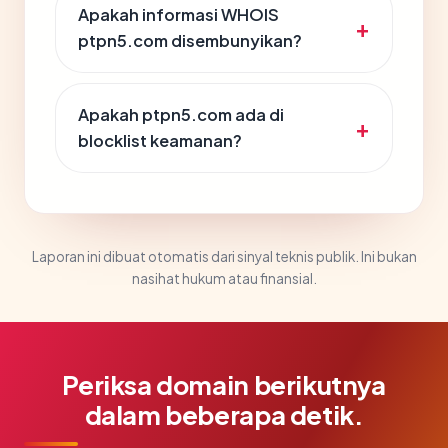
Apakah informasi WHOIS
ptpn5.com disembunyikan?
Apakah ptpn5.com ada di
blocklist keamanan?
Laporan ini dibuat otomatis dari sinyal teknis publik. Ini bukan
nasihat hukum atau finansial.
Periksa domain berikutnya
dalam beberapa detik.