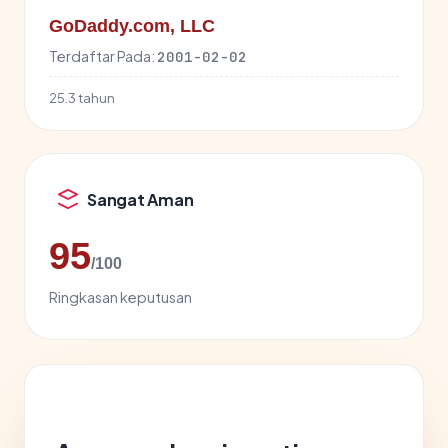
GoDaddy.com, LLC
Terdaftar Pada:
2001-02-02
25.3 tahun
Sangat Aman
95
/100
Ringkasan keputusan