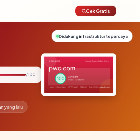
Cek Gratis
Didukung infrastruktur tepercaya
/ 100
an yang lalu