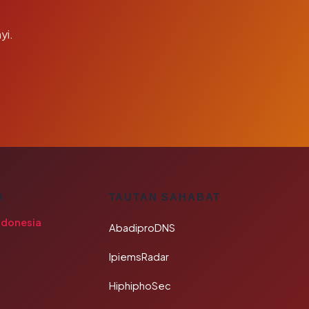
yi.
A
TAUTAN SAHABAT
ndonesia
AbadiproDNS
IpiemsRadar
HiphiphoSec