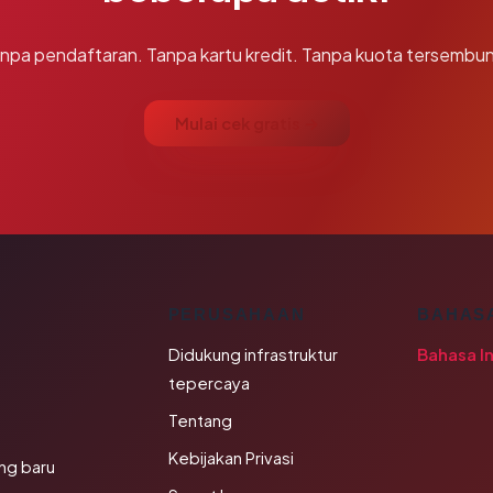
npa pendaftaran. Tanpa kartu kredit. Tanpa kuota tersembun
Mulai cek gratis →
K
PERUSAHAAN
BAHAS
Didukung infrastruktur
Bahasa I
tepercaya
Tentang
Kebijakan Privasi
ng baru