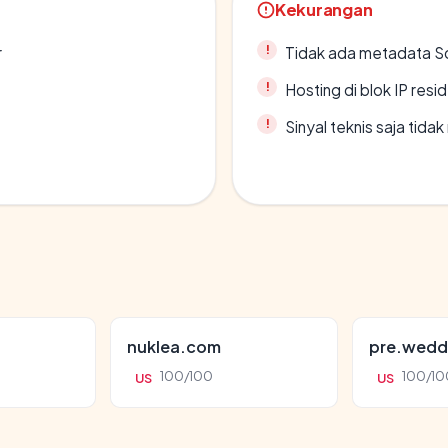
Kekurangan
r
Tidak ada metadata S
Hosting di blok IP resi
Sinyal teknis saja tid
nuklea.com
pre.wedd
100/100
100/10
US
US