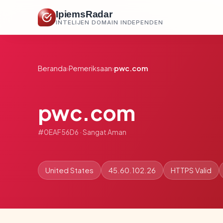
IpiemsRadar
INTELIJEN DOMAIN INDEPENDEN
Beranda
›
Pemeriksaan
›
pwc.com
pwc.com
#0EAF56D6 · Sangat Aman
United States
45.60.102.26
HTTPS Valid