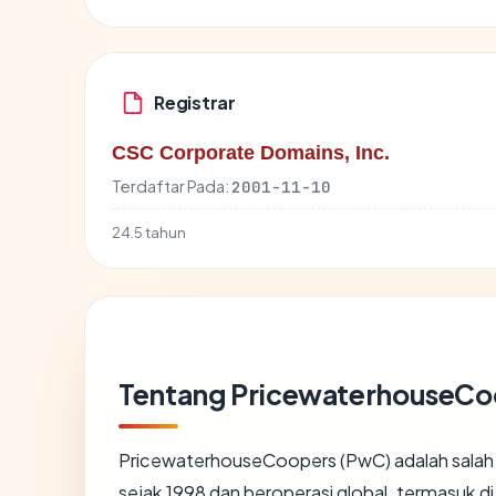
Registrar
CSC Corporate Domains, Inc.
Terdaftar Pada:
2001-11-10
24.5 tahun
Tentang PricewaterhouseCo
PricewaterhouseCoopers (PwC) adalah salah sat
sejak 1998 dan beroperasi global, termasuk d