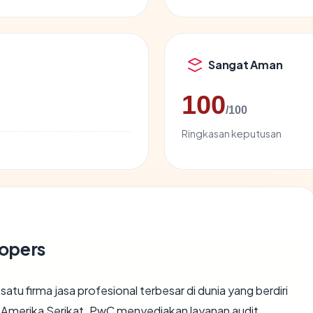
Sangat Aman
100
/100
Ringkasan keputusan
opers
u firma jasa profesional terbesar di dunia yang berdiri
i Amerika Serikat. PwC menyediakan layanan audit,