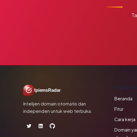
Ta
PRODU
IpiemsRadar
Beranda
Intelijen domain otomatis dan
Fitur
independen untuk web terbuka.
Cara kerja
Domain ya