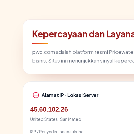
Kepercayaan dan Laya
pwc.com adalah platform resmi Pricewater
bisnis. Situs ini menunjukkan sinyal keperc
Alamat IP · Lokasi Server
45.60.102.26
United States · San Mateo
ISP / Penyedia:
Incapsula Inc