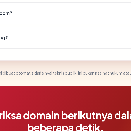
c.com?
ang?
i dibuat otomatis dari sinyal teknis publik. Ini bukan nasihat hukum atau
riksa domain berikutnya da
beberapa detik.