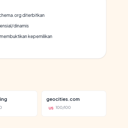
chema.org diterbitkan
densial/dinamis
ak membuktikan kepemilikan
ing
geocities.com
0
100/100
US