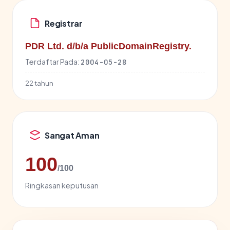
Registrar
PDR Ltd. d/b/a PublicDomainRegistry.
Terdaftar Pada:
2004-05-28
22 tahun
Sangat Aman
100
/100
Ringkasan keputusan