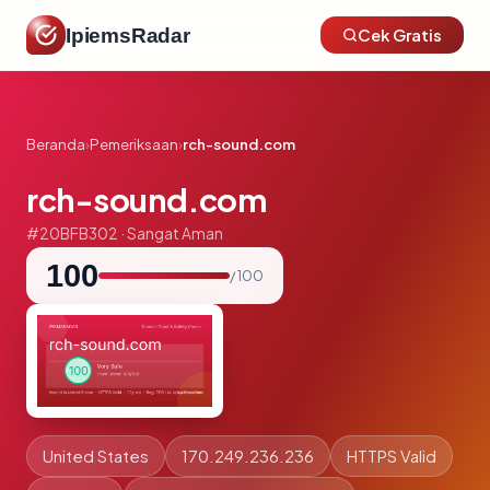
IpiemsRadar
Cek Gratis
Beranda
›
Pemeriksaan
›
rch-sound.com
rch-sound.com
#20BFB302 · Sangat Aman
100
/ 100
United States
170.249.236.236
HTTPS Valid