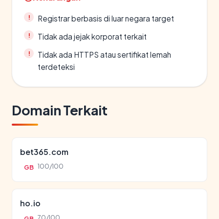
Registrar berbasis di luar negara target
Tidak ada jejak korporat terkait
Tidak ada HTTPS atau sertifikat lemah
terdeteksi
Domain Terkait
bet365.com
100/100
GB
ho.io
70/100
GB