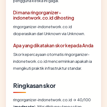
pengguna ketika ini gagal.
Di mana ringorganizer-
indonetwork.co.id dihosting
ringorganizer-indonetwork.co.id
dioperasikan dari Unknown via Unknown.
Apa yang dikatakan skor kepada Anda
Skor kepercayaan otomatis ringorganizer-
indonetwork.co.id mencerminkan apakah ia
mengikuti praktik infrastruktur standar.
Ringkasan skor
ringorganizer-indonetwork.co.id → 40/100
(
moderate
). Nilai dihitung ulang setiap