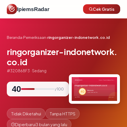
IpiemsRadar
Cek Gratis
Beranda
›
Pemeriksaan
›
ringorganizer-indonetwork.co.id
ringorganizer-indonetwork.
co.id
#320868F3 · Sedang
40
/ 100
Tidak Diketahui
Tanpa HTTPS
Diperbarui
3 bulan yang lalu