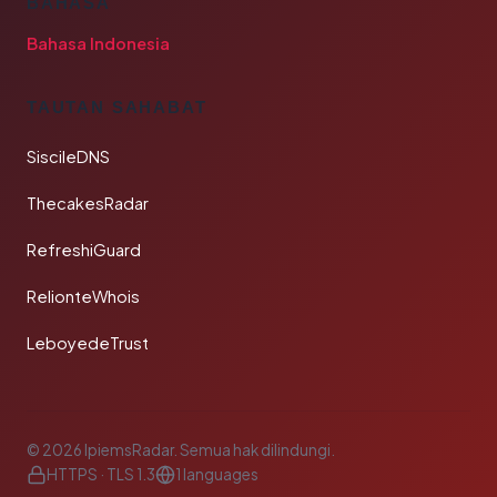
BAHASA
Bahasa Indonesia
TAUTAN SAHABAT
SiscileDNS
ThecakesRadar
RefreshiGuard
RelionteWhois
LeboyedeTrust
© 2026 IpiemsRadar. Semua hak dilindungi.
HTTPS · TLS 1.3
1 languages