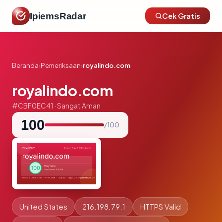
IpiemsRadar
Cek Gratis
Beranda
›
Pemeriksaan
›
royalindo.com
royalindo.com
#CBF0EC41 · Sangat Aman
100
/ 100
United States
216.198.79.1
HTTPS Valid