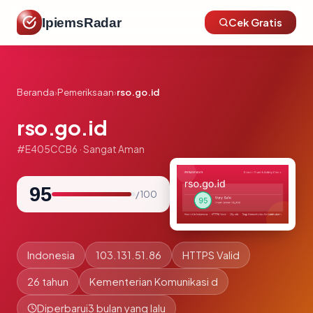
IpiemsRadar
Cek Gratis
Beranda
›
Pemeriksaan
›
rso.go.id
rso.go.id
#E405CCB6 · Sangat Aman
95
/ 100
Indonesia
103.131.51.86
HTTPS Valid
26 tahun
Kementerian Komunikasi d
Diperbarui
3 bulan yang lalu