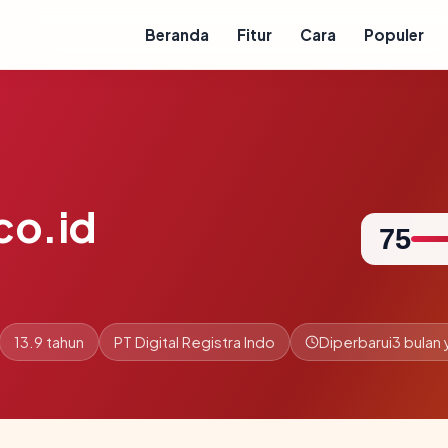
Beranda
Fitur
Cara
Populer
co.id
75
13.9 tahun
PT Digital Registra Indo
Diperbarui
3 bulan 