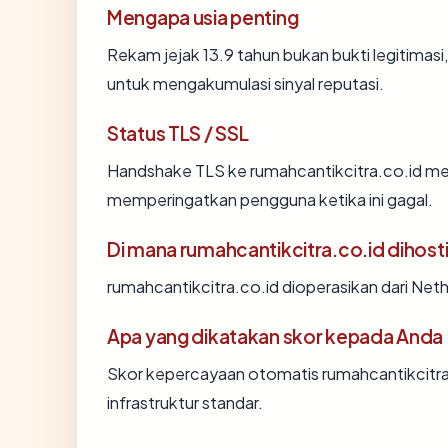
Mengapa usia penting
Rekam jejak 13.9 tahun bukan bukti legitimasi,
untuk mengakumulasi sinyal reputasi.
Status TLS / SSL
Handshake TLS ke rumahcantikcitra.co.id m
memperingatkan pengguna ketika ini gagal.
Di mana rumahcantikcitra.co.id dihost
rumahcantikcitra.co.id dioperasikan dari Net
Apa yang dikatakan skor kepada Anda
Skor kepercayaan otomatis rumahcantikcitra
infrastruktur standar.