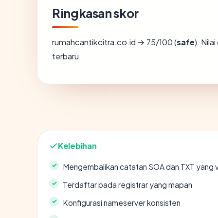
Ringkasan skor
rumahcantikcitra.co.id → 75/100 (
safe
). Nil
terbaru.
Kelebihan
Mengembalikan catatan SOA dan TXT yang v
Terdaftar pada registrar yang mapan
Konfigurasi nameserver konsisten