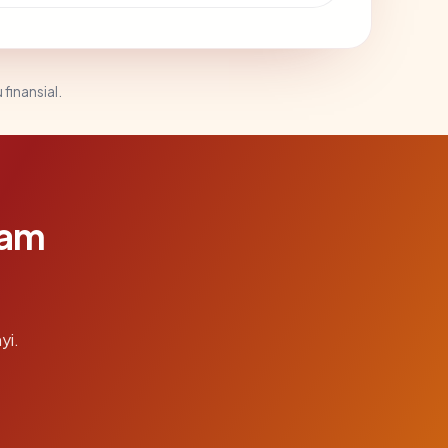
 finansial.
lam
yi.