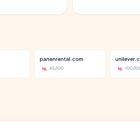
panenrental.com
unilever.c
65/100
100/10
NL
NL