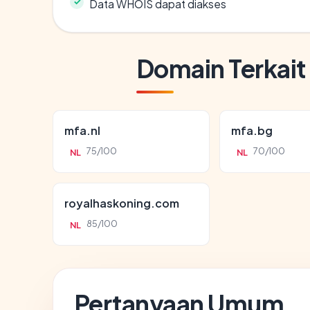
Data WHOIS dapat diakses
Domain Terkait
mfa.nl
mfa.bg
75/100
70/100
NL
NL
royalhaskoning.com
85/100
NL
Pertanyaan Umum