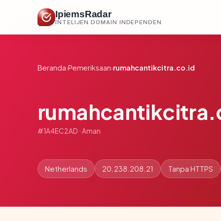
IpiemsRadar
INTELIJEN DOMAIN INDEPENDEN
Beranda
›
Pemeriksaan
›
rumahcantikcitra.co.id
rumahcantikcitra.
#1A4EC2AD · Aman
Netherlands
20.238.208.21
Tanpa HTTPS