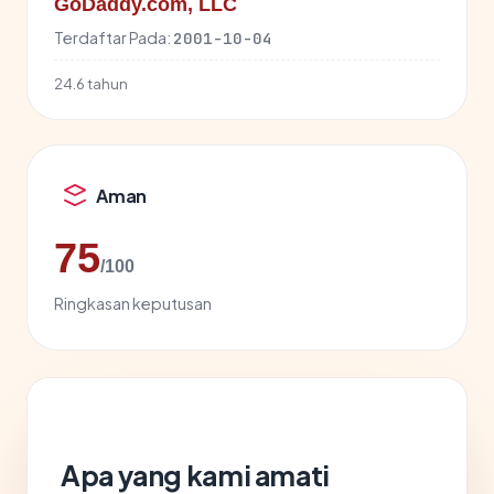
GoDaddy.com, LLC
Terdaftar Pada:
2001-10-04
24.6 tahun
Aman
75
/100
Ringkasan keputusan
Apa yang kami amati