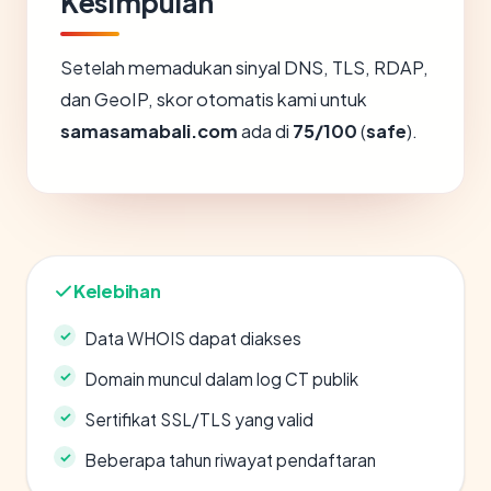
Kesimpulan
Setelah memadukan sinyal DNS, TLS, RDAP,
dan GeoIP, skor otomatis kami untuk
samasamabali.com
ada di
75/100
(
safe
).
Kelebihan
Data WHOIS dapat diakses
Domain muncul dalam log CT publik
Sertifikat SSL/TLS yang valid
Beberapa tahun riwayat pendaftaran