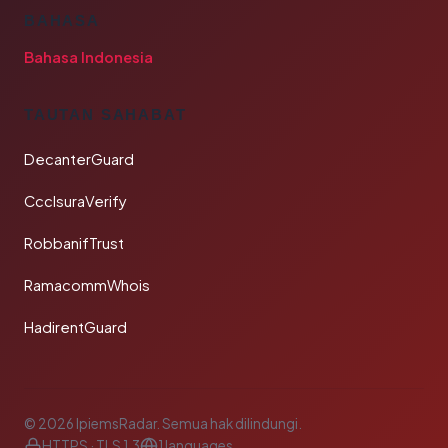
BAHASA
Bahasa Indonesia
TAUTAN SAHABAT
DecanterGuard
CcclsuraVerify
RobbanifTrust
RamacommWhois
HadirentGuard
© 2026 IpiemsRadar. Semua hak dilindungi.
HTTPS · TLS 1.3
1 languages