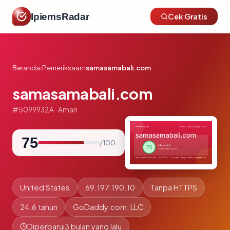
IpiemsRadar
Cek Gratis
Beranda
›
Pemeriksaan
›
samasamabali.com
samasamabali.com
#5099932A · Aman
75
/ 100
United States
69.197.190.10
Tanpa HTTPS
24.6 tahun
GoDaddy.com, LLC
Diperbarui
3 bulan yang lalu