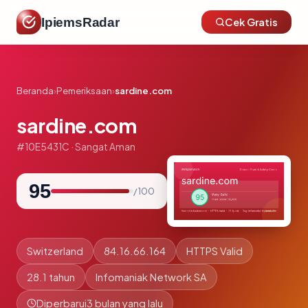
IpiemsRadar
Cek Gratis
Beranda
›
Pemeriksaan
›
sardine.com
sardine.com
#10E5431C · Sangat Aman
95
/ 100
Switzerland
84.16.66.164
HTTPS Valid
28.1 tahun
Infomaniak Network SA
Diperbarui
3 bulan yang lalu