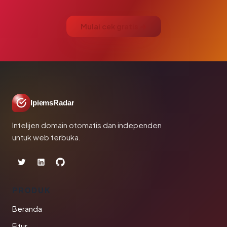
Mulai cek gratis →
IpiemsRadar
Intelijen domain otomatis dan independen
untuk web terbuka.
PRODUK
Beranda
Fitur