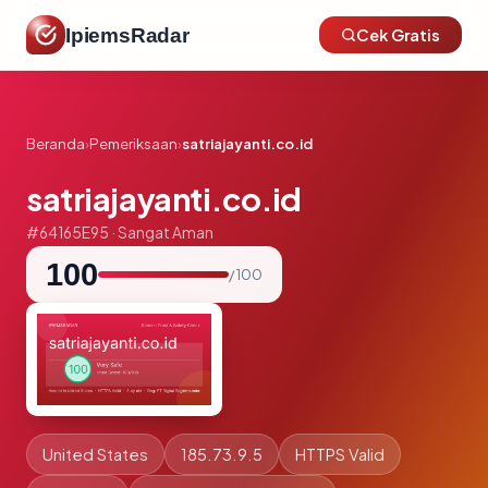
IpiemsRadar
Cek Gratis
Beranda
›
Pemeriksaan
›
satriajayanti.co.id
satriajayanti.co.id
#64165E95 · Sangat Aman
100
/ 100
United States
185.73.9.5
HTTPS Valid