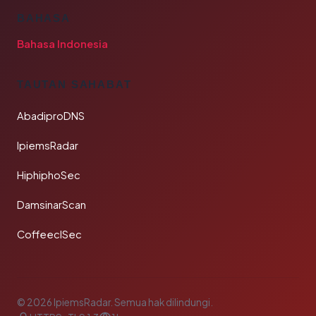
BAHASA
Bahasa Indonesia
TAUTAN SAHABAT
AbadiproDNS
IpiemsRadar
HiphiphoSec
DamsinarScan
CoffeeclSec
© 2026 IpiemsRadar. Semua hak dilindungi.