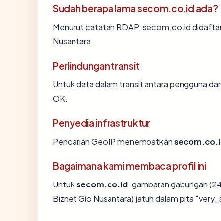
Sudah berapa lama secom.co.id ada?
Menurut catatan RDAP, secom.co.id didaftarka
Nusantara.
Perlindungan transit
Untuk data dalam transit antara pengguna d
OK.
Penyedia infrastruktur
Pencarian GeoIP menempatkan
secom.co.i
Bagaimana kami membaca profil ini
Untuk
secom.co.id
, gambaran gabungan (24
Biznet Gio Nusantara) jatuh dalam pita "very_