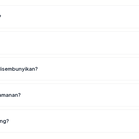
?
disembunyikan?
eamanan?
ing?