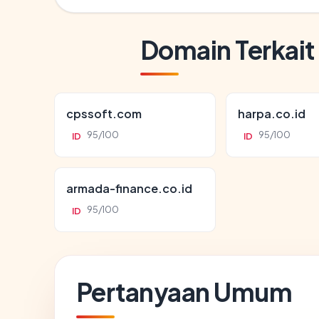
Domain Terkait
cpssoft.com
harpa.co.id
95/100
95/100
ID
ID
armada-finance.co.id
95/100
ID
Pertanyaan Umum