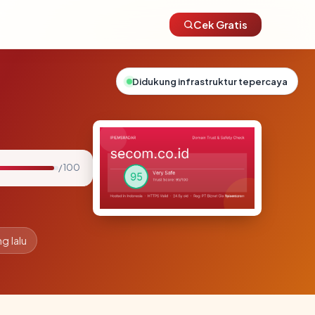
Cek Gratis
Didukung infrastruktur tepercaya
/ 100
g lalu