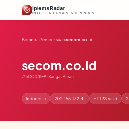
IpiemsRadar
INTELIJEN DOMAIN INDEPENDEN
Beranda
›
Pemeriksaan
›
secom.co.id
secom.co.id
#5CC1C8E9 · Sangat Aman
Indonesia
202.155.132.41
HTTPS Valid
2