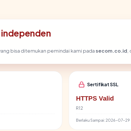
i independen
ik yang bisa ditemukan pemindai kami pada
secom.co.id
,
Sertifikat SSL
HTTPS Valid
R12
Berlaku Sampai:
2026-07-29