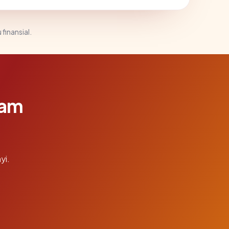
 finansial.
lam
yi.