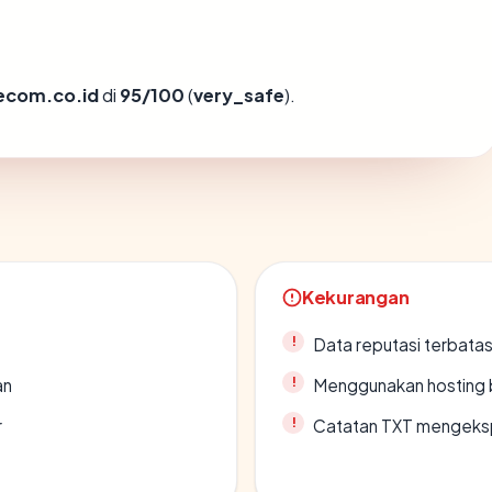
ecom.co.id
di
95/100
(
very_safe
).
Kekurangan
Data reputasi terbata
an
Menggunakan hosting 
r
Catatan TXT mengeksp