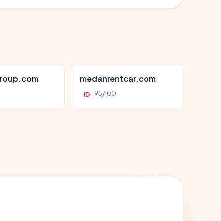
roup.com
medanrentcar.com
95/100
ID