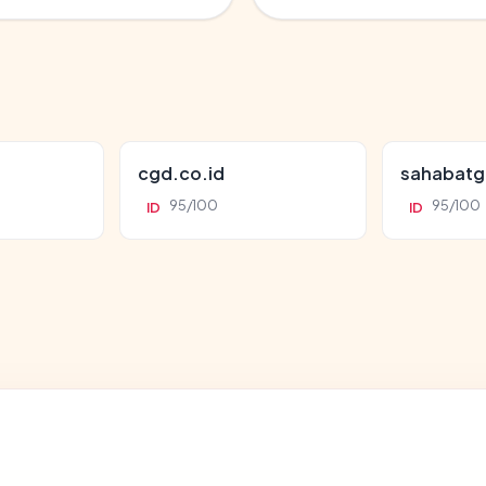
cgd.co.id
sahabatg
95/100
95/100
ID
ID