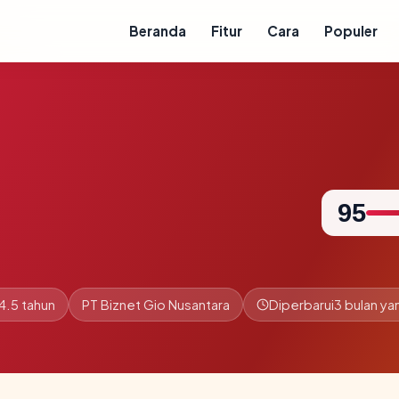
Beranda
Fitur
Cara
Populer
95
4.5 tahun
PT Biznet Gio Nusantara
Diperbarui
3 bulan yan