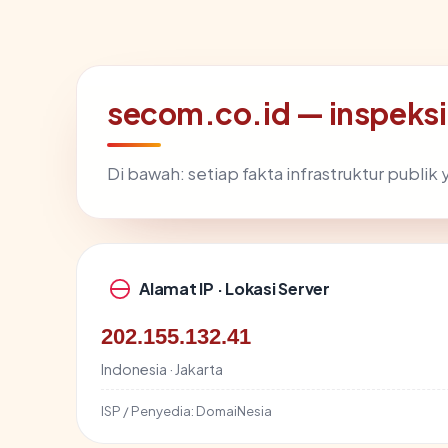
secom.co.id — inspeks
Di bawah: setiap fakta infrastruktur publ
Alamat IP · Lokasi Server
202.155.132.41
Indonesia · Jakarta
ISP / Penyedia:
DomaiNesia