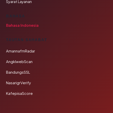
Syarat Layanan
BAHASA
Bahasa Indonesia
TAUTAN SAHABAT
AmannafmRadar
AngklwebScan
BandungsSSL
NasarigrVerify
KafepisaScore