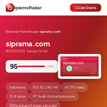
IpiemsRadar
Cek Gratis
Beranda
›
Pemeriksaan
›
siprama.com
siprama.com
#693C6A33 · Sangat Aman
95
/ 100
Indonesia
103.82.240.98
HTTPS Valid
19.8 tahun
PT Ardh Global Indonesia
Diperbarui
3 bulan yang lalu