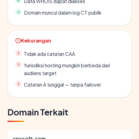
Data WHOIS dapat diakses
Domain muncul dalam log CT publik
Kekurangan
Tidak ada catatan CAA
Yurisdiksi hosting mungkin berbeda dari
audiens target
Catatan A tunggal — tanpa failover
Domain Terkait
cpssoft.com