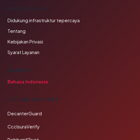
PERUSAHAAN
Didukung infrastruktur tepercaya
Tentang
Kebijakan Privasi
Syarat Layanan
BAHASA
Bahasa Indonesia
TAUTAN SAHABAT
DecanterGuard
CcclsuraVerify
RobbanifTrust