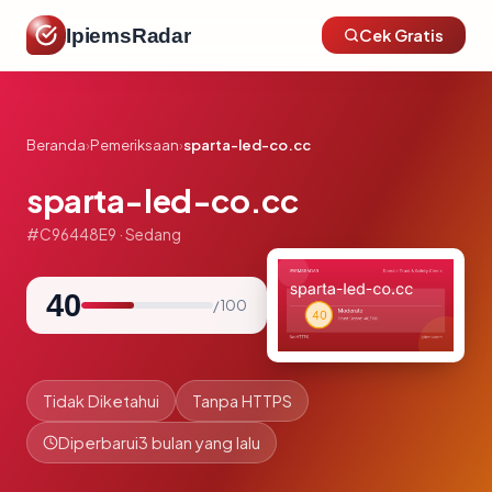
IpiemsRadar
Cek Gratis
Beranda
›
Pemeriksaan
›
sparta-led-co.cc
sparta-led-co.cc
#C96448E9 · Sedang
40
/ 100
Tidak Diketahui
Tanpa HTTPS
Diperbarui
3 bulan yang lalu