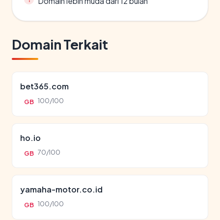
Domain lebih muda dari 12 bulan
Domain Terkait
bet365.com
100/100
GB
ho.io
70/100
GB
yamaha-motor.co.id
100/100
GB