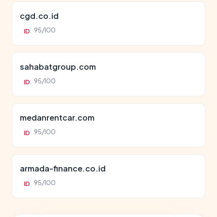
cgd.co.id
95/100
ID
sahabatgroup.com
95/100
ID
medanrentcar.com
95/100
ID
armada-finance.co.id
95/100
ID