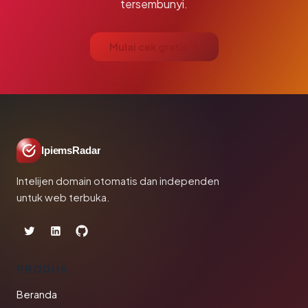
tersembunyi.
Mulai cek gratis →
IpiemsRadar
Intelijen domain otomatis dan independen
untuk web terbuka.
PRODUK
Beranda