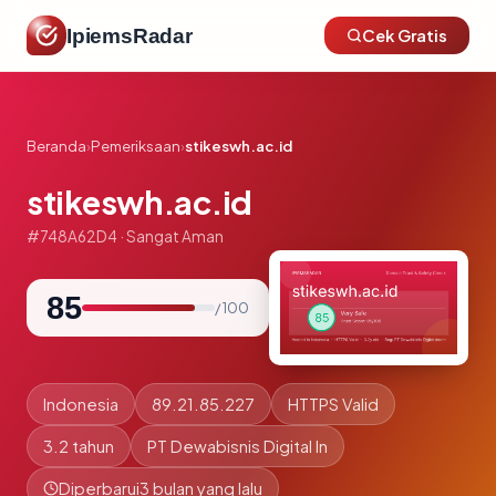
IpiemsRadar
Cek Gratis
Beranda
›
Pemeriksaan
›
stikeswh.ac.id
stikeswh.ac.id
#748A62D4 · Sangat Aman
85
/ 100
Indonesia
89.21.85.227
HTTPS Valid
3.2 tahun
PT Dewabisnis Digital In
Diperbarui
3 bulan yang lalu