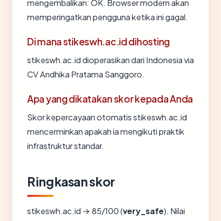
mengembalikan: OK. Browser modern akan
memperingatkan pengguna ketika ini gagal.
Di mana stikeswh.ac.id dihosting
stikeswh.ac.id dioperasikan dari Indonesia via
CV Andhika Pratama Sanggoro.
Apa yang dikatakan skor kepada Anda
Skor kepercayaan otomatis stikeswh.ac.id
mencerminkan apakah ia mengikuti praktik
infrastruktur standar.
Ringkasan skor
stikeswh.ac.id → 85/100 (
very_safe
). Nilai