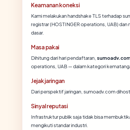
Keamanan koneksi
Kami melakukan handshake TLS terhadap s
registrar (HOSTINGER operations, UAB) dan 
dasar.
Masa pakai
Dihitung dari hari pendaftaran,
sumoadv.co
operations, UAB — dalam kategori kematang
Jejak jaringan
Dari perspektif jaringan, sumoadv.com dihos
Sinyal reputasi
Infrastruktur publik saja tidak bisa membukt
mengikuti standar industri.