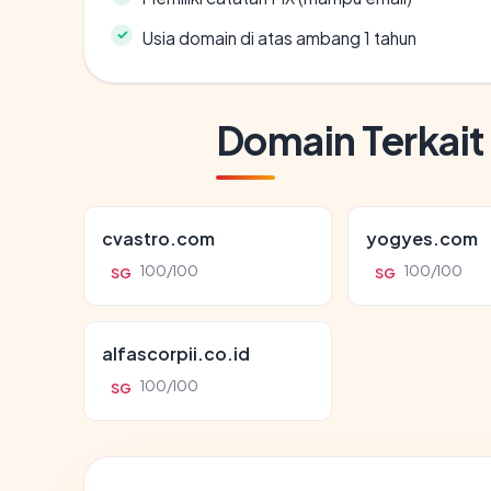
Usia domain di atas ambang 1 tahun
Domain Terkait
cvastro.com
yogyes.com
100/100
100/100
SG
SG
alfascorpii.co.id
100/100
SG