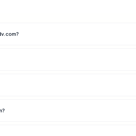
dv.com?
m?