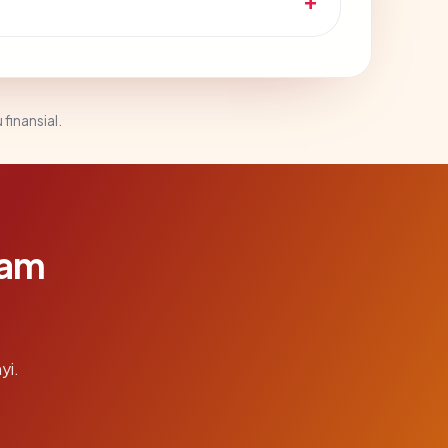
 finansial.
lam
yi.