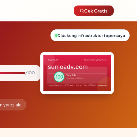
Cek Gratis
Didukung infrastruktur tepercaya
/ 100
n yang lalu