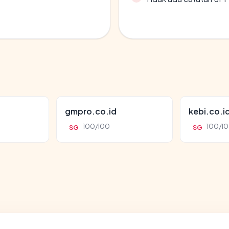
gmpro.co.id
kebi.co.i
100/100
100/1
SG
SG