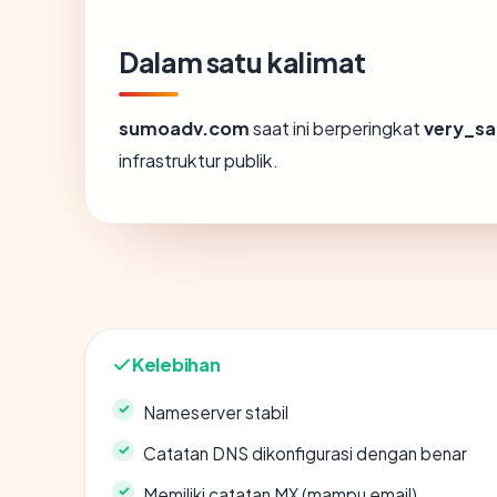
Dalam satu kalimat
sumoadv.com
saat ini berperingkat
very_sa
infrastruktur publik.
Kelebihan
Nameserver stabil
Catatan DNS dikonfigurasi dengan benar
Memiliki catatan MX (mampu email)