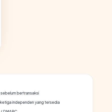
en sebelum bertransaksi
k ketiga independen yang tersedia
F / DMARC