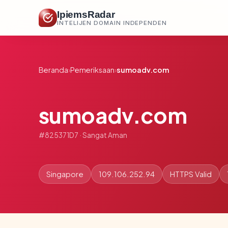
IpiemsRadar
INTELIJEN DOMAIN INDEPENDEN
Beranda
›
Pemeriksaan
›
sumoadv.com
sumoadv.com
#825371D7 · Sangat Aman
Singapore
109.106.252.94
HTTPS Valid