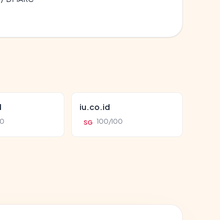
d
iu.co.id
00
100/100
SG