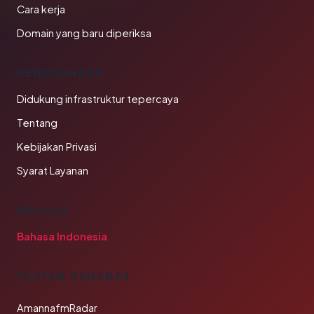
Cara kerja
Domain yang baru diperiksa
PERUSAHAAN
Didukung infrastruktur tepercaya
Tentang
Kebijakan Privasi
Syarat Layanan
BAHASA
Bahasa Indonesia
TAUTAN SAHABAT
AmannafmRadar