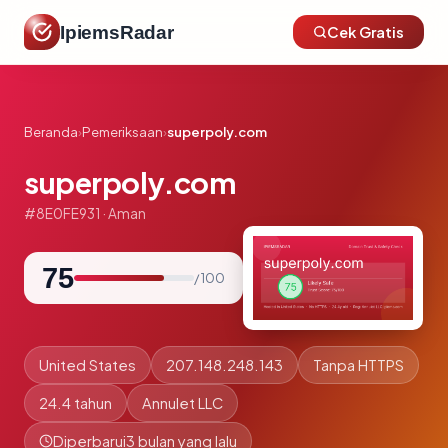
IpiemsRadar
Cek Gratis
Beranda
›
Pemeriksaan
›
superpoly.com
superpoly.com
#8E0FE931 · Aman
75
/ 100
United States
207.148.248.143
Tanpa HTTPS
24.4 tahun
Annulet LLC
Diperbarui
3 bulan yang lalu