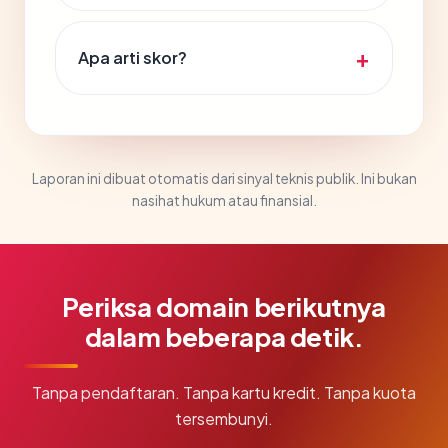
Apa arti skor?
Laporan ini dibuat otomatis dari sinyal teknis publik. Ini bukan
nasihat hukum atau finansial.
Periksa domain berikutnya
dalam beberapa detik.
Tanpa pendaftaran. Tanpa kartu kredit. Tanpa kuota
tersembunyi.